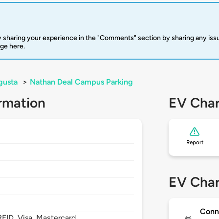
 sharing your experience in the "Comments" section by sharing any is
rge here.
gusta
>
Nathan Deal Campus Parking
rmation
EV Char
Report
EV Char
Conn
FID, Visa, Mastercard