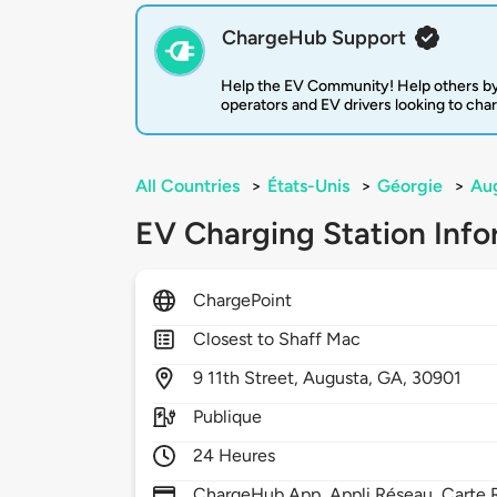
ChargeHub Support
Help the EV Community! Help others by
operators and EV drivers looking to cha
All Countries
>
États-Unis
>
Géorgie
>
Au
EV Charging Station Info
ChargePoint
Closest to Shaff Mac
9
11th Street,
Augusta,
GA,
30901
Publique
24 Heures
ChargeHub App, Appli Réseau, Carte R