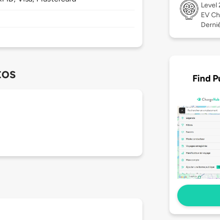
Level
EV Ch
Derniè
tos
Find P