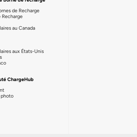
ornes de Recharge
e Recharge
laires au Canada
laires aux États-Unis
s
sco
té ChargeHub
nt
photo