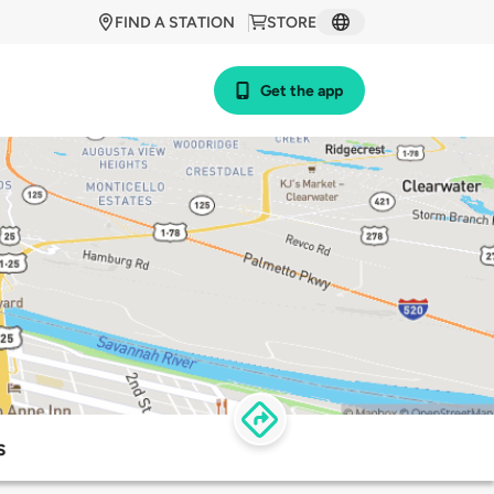
FIND A STATION
STORE
Get the app
s