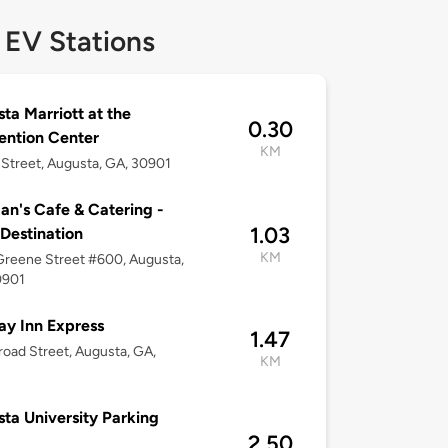
 EV Stations
ta Marriott at the
0.30
ntion Center
KM
 Street, Augusta, GA, 30901
an's Cafe & Catering -
1.03
 Destination
KM
reene Street #600, Augusta,
0901
ay Inn Express
1.47
oad Street, Augusta, GA,
KM
ta University Parking
2.50