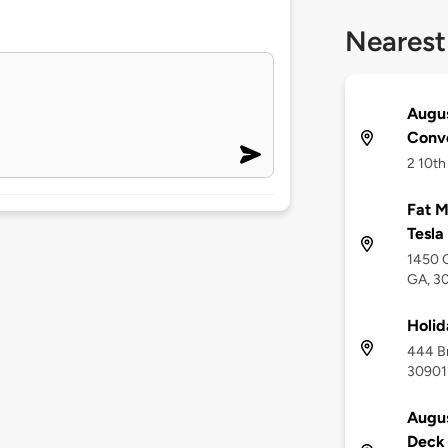
Nearest
Augus
Conve
2 10th
Fat M
Tesla
1450 G
GA, 3
Holid
444 Br
30901
Augus
Deck