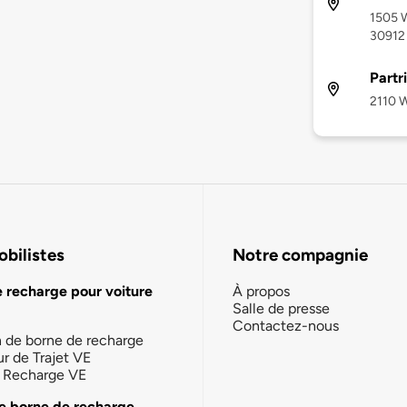
1505 W
30912
Partr
2110 W
bilistes
Notre compagnie
e recharge pour voiture
À propos
Salle de presse
Contactez-nous
n de borne de recharge
ur de Trajet VE
la Recharge VE
e borne de recharge