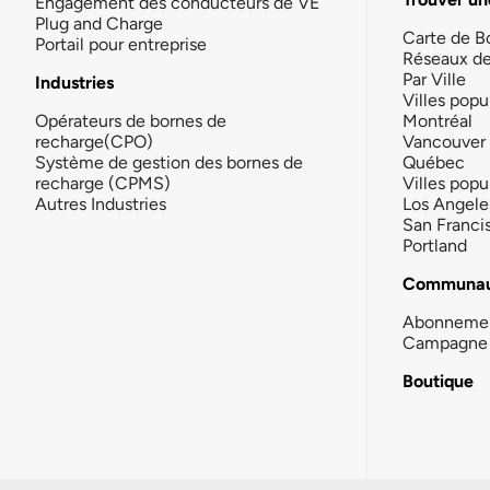
Engagement des conducteurs de VE
Plug and Charge
Carte de B
Portail pour entreprise
Réseaux d
Par Ville
Industries
Villes popu
Opérateurs de bornes de
Montréal
recharge(CPO)
Vancouver
Système de gestion des bornes de
Québec
recharge (CPMS)
Villes popu
Autres Industries
Los Angele
San Franci
Portland
Communau
Abonneme
Campagne 
Boutique