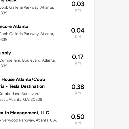
0.03
obb Galleria Parkway, Atlanta,
KM
0339
ncore Atlanta
0.04
obb Galleria Parkway, Atlanta,
KM
0339
upply
0.17
umberland Boulevard, Atlanta,
KM
0339
 House Atlanta/Cobb
0.38
ria - Tesla Destination
KM
Cumberland Boulevard
ast, Atlanta, GA, 30339
ealth Management, LLC
0.50
iverwood Parkway, Atlanta, GA,
KM