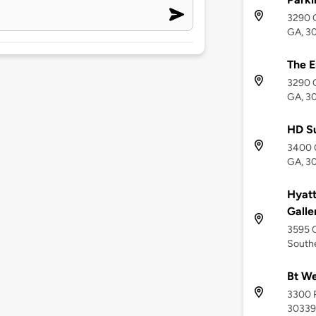
3290 C
GA, 3
The E
3290 C
GA, 3
HD S
3400 C
GA, 3
Hyatt
Galle
3595 
Southe
Bt W
3300 R
30339