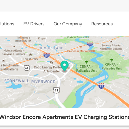
lutions
EV Drivers
Our Company
Resources
Windsor Encore Apartments EV Charging Station