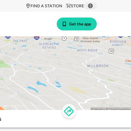
FIND A STATION
STORE
Get the app
s