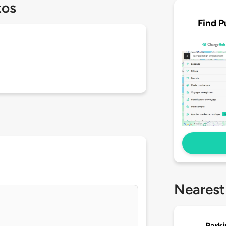
tos
Find P
Nearest
Parki