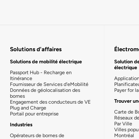
Solutions d'affaires
Électromo
Solutions de mobilité électrique
Solution d
électrique
Passport Hub - Recharge en
Itinérance
Applicatio
Fournisseur de Services d'eMobilité
Planificate
Données de géolocalisation des
Payer for 
bornes
Trouver un
Engagement des conducteurs de VE
Plug and Charge
Carte de B
Portail pour entreprise
Réseaux d
Par Ville
Industries
Villes popu
Opérateurs de bornes de
Montréal