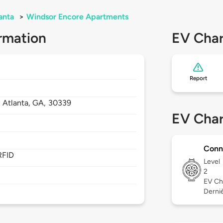
anta
>
Windsor Encore Apartments
rmation
EV Char
Report
,
Atlanta,
GA,
30339
EV Char
Conn
RFID
Level
2
EV Ch
Derniè