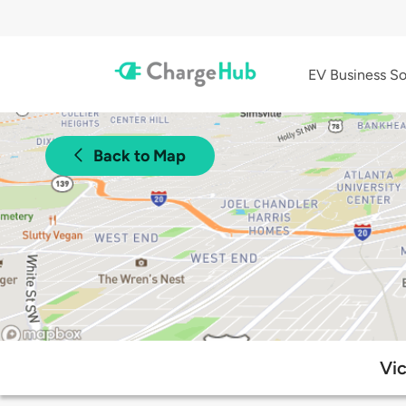
EV Business So
Back to Map
Vic