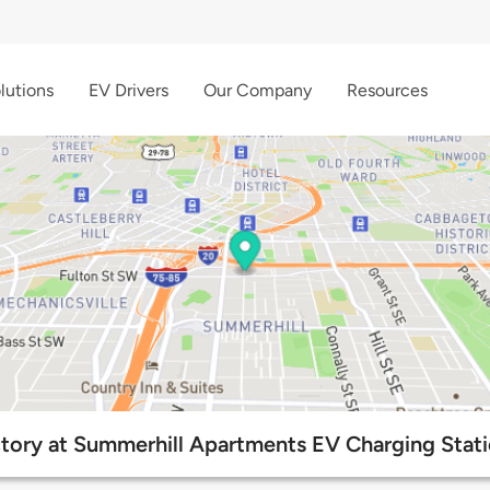
lutions
EV Drivers
Our Company
Resources
tory at Summerhill Apartments EV Charging Stat