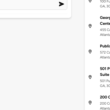
100 Fu
GA, 3
Georg
Cente
455 Ca
Atlant
Publi
572 Ca
Atlant
501 P
Suite
501 Pu
GA, 3
200 C
200 C
Atlant