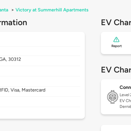
anta
>
Victory at Summerhill Apartments
rmation
EV Char
Report
GA,
30312
EV Char
Conn
FID, Visa, Mastercard
Level
EV Ch
Derniè