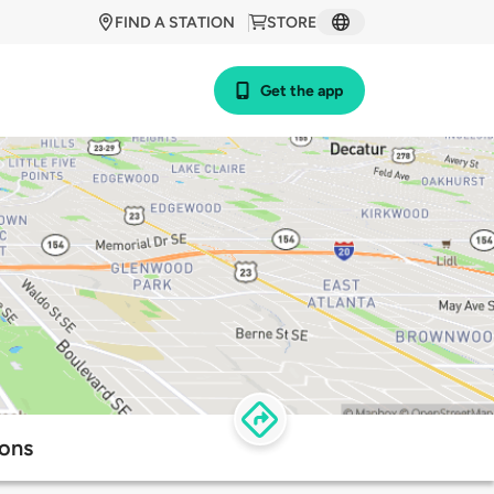
FIND A STATION
STORE
Get the app
ions