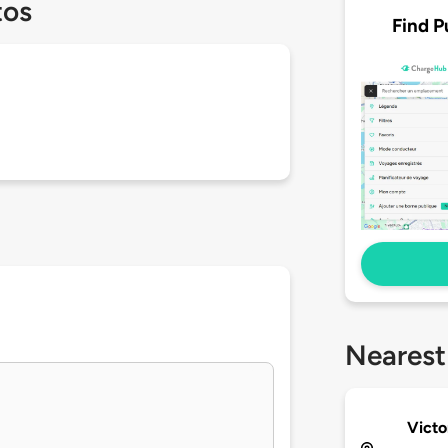
tos
Find P
Nearest
Victo