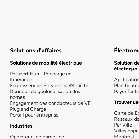
Solutions d'affaires
Électromo
Solutions de mobilité électrique
Solution d
électrique
Passport Hub - Recharge en
Itinérance
Applicatio
Fournisseur de Services d'eMobilité
Planificate
Données de géolocalisation des
Payer for 
bornes
Trouver un
Engagement des conducteurs de VE
Plug and Charge
Carte de B
Portail pour entreprise
Réseaux d
Par Ville
Industries
Villes popu
Opérateurs de bornes de
Montréal