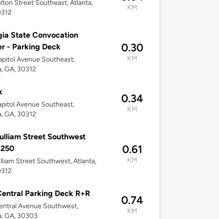
lton Street Southeast, Atlanta,
KM
0312
ia State Convocation
0.30
r - Parking Deck
KM
pitol Avenue Southeast,
a, GA, 30312
x
0.34
pitol Avenue Southeast,
KM
a, GA, 30312
ulliam Street Southwest
0.61
 250
KM
lliam Street Southwest, Atlanta,
0312
entral Parking Deck R+R
0.74
entral Avenue Southwest,
KM
a, GA, 30303