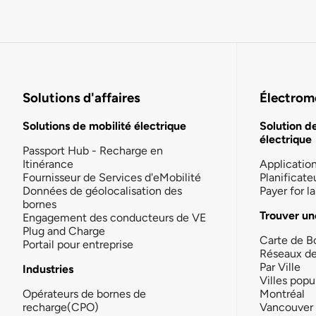
Solutions d'affaires
Électromo
Solutions de mobilité électrique
Solution d
électrique
Passport Hub - Recharge en
Itinérance
Applicatio
Fournisseur de Services d'eMobilité
Planificate
Données de géolocalisation des
Payer for 
bornes
Trouver un
Engagement des conducteurs de VE
Plug and Charge
Carte de B
Portail pour entreprise
Réseaux d
Par Ville
Industries
Villes popu
Opérateurs de bornes de
Montréal
recharge(CPO)
Vancouver