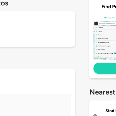
tos
Find P
Nearest
Stad