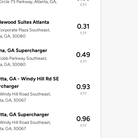
ircle 75 Parkway, Atlanta, GA,
KM
ewood Suites Atlanta
0.31
orporate Plaza Southeast,
KM
a, GA, 30080
na, GA Supercharger
0.49
Cobb Parkway Southeast,
KM
a, GA, 30080
tta, GA - Windy Hill Rd SE
0.93
rcharger
KM
indy Hill Road Southeast,
ta, GA, 30067
tta, GA Supercharger
0.96
indy Hill Road Southeast,
KM
ta, GA, 30067