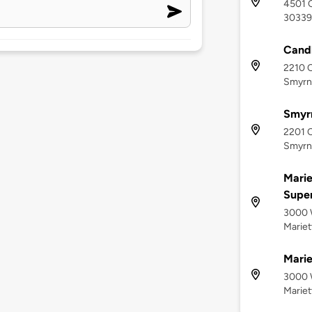
4501 C
30339
Candl
2210 C
Smyrn
Smyr
2201 
Smyrn
Marie
Supe
3000 W
Mariet
Marie
3000 W
Mariet