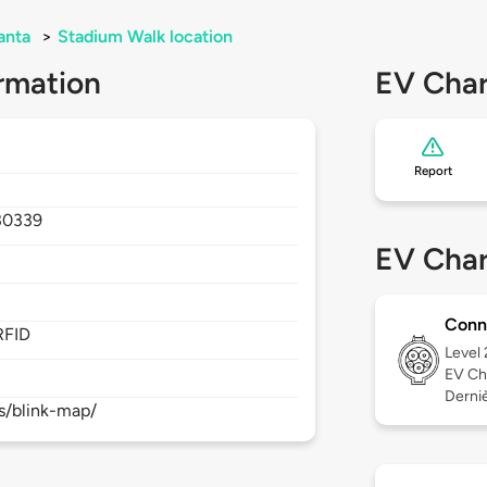
anta
>
Stadium Walk location
rmation
EV Char
Report
30339
EV Char
Conn
RFID
Level
EV Ch
Derniè
s/blink-map/