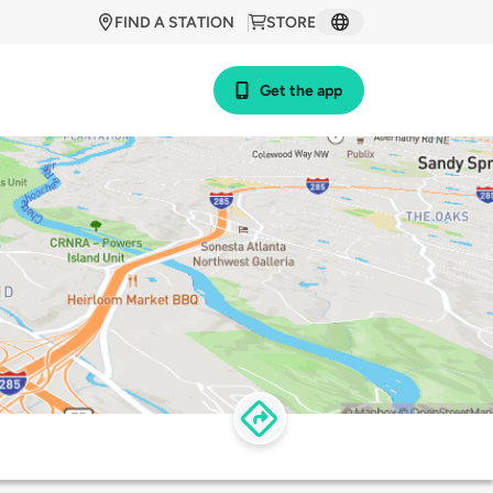
FIND A STATION
STORE
Get the app