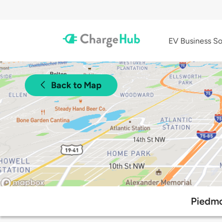
EV Business So
Back to Map
Piedmo