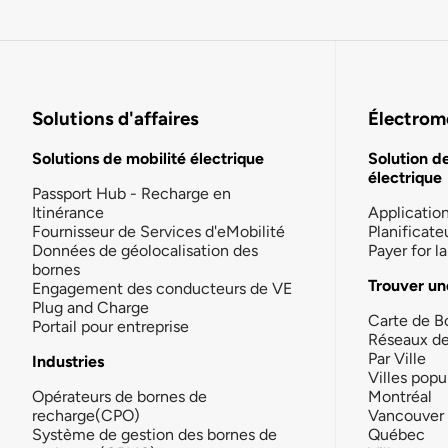
Solutions d'affaires
Électromo
Solutions de mobilité électrique
Solution d
électrique
Passport Hub - Recharge en
Itinérance
Applicatio
Fournisseur de Services d'eMobilité
Planificate
Données de géolocalisation des
Payer for 
bornes
Trouver un
Engagement des conducteurs de VE
Plug and Charge
Carte de B
Portail pour entreprise
Réseaux d
Par Ville
Industries
Villes popu
Opérateurs de bornes de
Montréal
recharge(CPO)
Vancouver
Système de gestion des bornes de
Québec