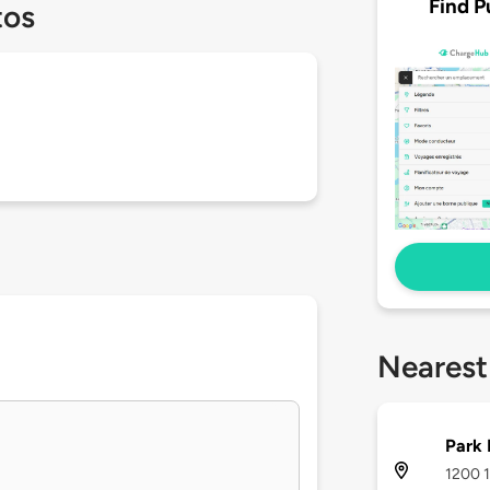
Find P
tos
Nearest
Park
1200 1