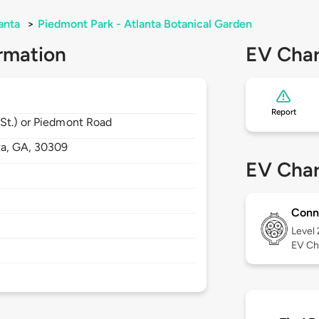
anta
>
Piedmont Park - Atlanta Botanical Garden
rmation
EV Char
Report
 St.) or Piedmont Road
ta,
GA,
30309
EV Char
Conn
Level
EV Ch