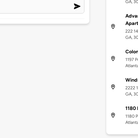
GA, 3
Adva
Apar
222 14
GA, 3
Colon
1197 P
Atlant
Wind
2222 1
GA, 3
1180 
1180 P
Atlant