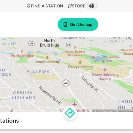
FIND A STATION
STORE
Get the app
tations