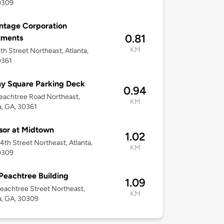
0309
ntage Corporation
0.81
tments
KM
th Street Northeast, Atlanta,
0361
y Square Parking Deck
0.94
eachtree Road Northeast,
KM
a, GA, 30361
sor at Midtown
1.02
4th Street Northeast, Atlanta,
KM
0309
Peachtree Building
1.09
eachtree Street Northeast,
KM
a, GA, 30309