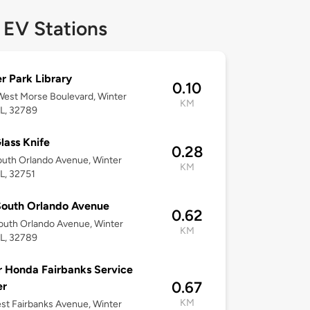
 EV Stations
r Park Library
0.10
est Morse Boulevard, Winter
KM
FL, 32789
lass Knife
0.28
uth Orlando Avenue, Winter
KM
FL, 32751
South Orlando Avenue
0.62
uth Orlando Avenue, Winter
KM
FL, 32789
r Honda Fairbanks Service
0.67
er
KM
st Fairbanks Avenue, Winter