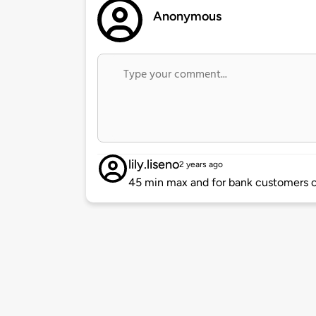
Anonymous
lily.liseno
2 years ago
45 min max and for bank customers o