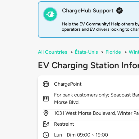
ChargeHub Support
Help the EV Community! Help others by
operators and EV drivers looking to cha
All Countries
>
États-Unis
>
Floride
>
Wint
EV Charging Station Info
ChargePoint
For bank customers only; Seacoast Ba
Morse Blvd.
1031
West Morse Boulevard,
Winter Pa
Restreint
Lun - Dim 09:00 ~ 19:00