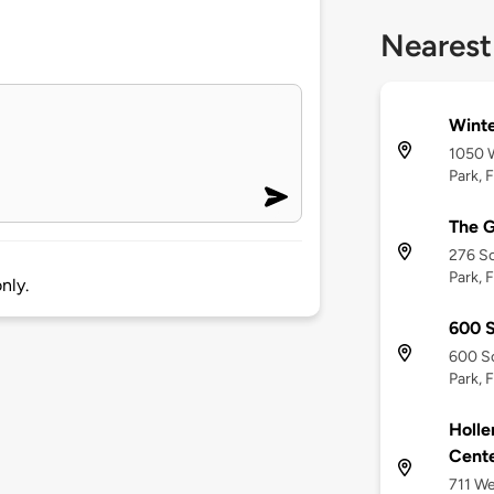
Nearest
Winte
1050 W
Park, 
The G
276 So
Park, 
nly.
600 
600 So
Park, 
Holle
Cent
711 We