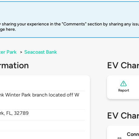
 sharing your experience in the "Comments" section by sharing any is
rge here.
er Park
>
Seacoast Bank
rmation
EV Char
Report
nk Winter Park branch located off W
rk,
FL,
32789
EV Char
Conn