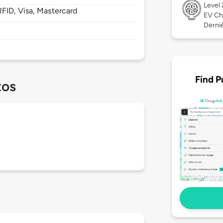
Level
FID, Visa, Mastercard
EV Ch
Derniè
Find P
tos