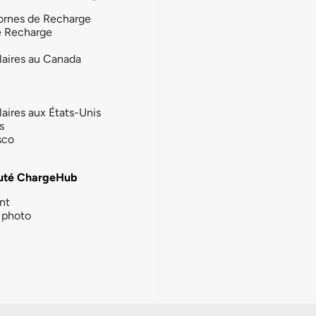
ornes de Recharge
e Recharge
laires au Canada
laires aux États-Unis
s
sco
té ChargeHub
nt
photo