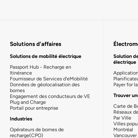
Solutions d'affaires
Électromo
Solutions de mobilité électrique
Solution d
électrique
Passport Hub - Recharge en
Itinérance
Applicatio
Fournisseur de Services d'eMobilité
Planificate
Données de géolocalisation des
Payer for 
bornes
Trouver un
Engagement des conducteurs de VE
Plug and Charge
Carte de B
Portail pour entreprise
Réseaux d
Par Ville
Industries
Villes popu
Opérateurs de bornes de
Montréal
recharge(CPO)
Vancouver