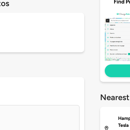
Find P
tos
Nearest
Hampt
Tesla