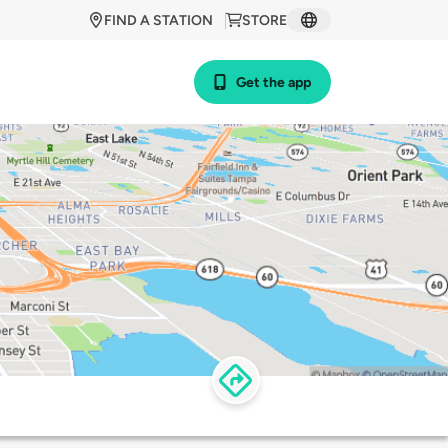
FIND A STATION
STORE
Get the app