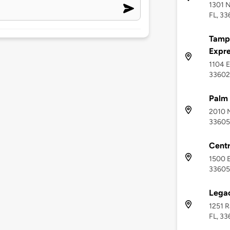
1301 N
FL, 3
Tampa
Expre
1104 E
33602
Palm
2010 N
33605
Cent
1500 E
33605
Lega
1251 R
FL, 3