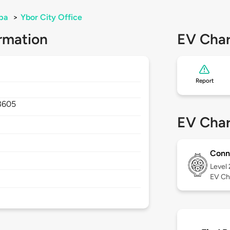
pa
>
Ybor City Office
rmation
EV Char
Report
3605
EV Char
Conn
Level
EV Ch