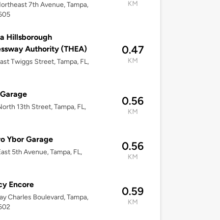
KM
ortheast 7th Avenue, Tampa,
3605
 Hillsborough
0.47
ssway Authority (THEA)
KM
ast Twiggs Street, Tampa, FL,
 Garage
0.56
orth 13th Street, Tampa, FL,
KM
ro Ybor Garage
0.56
ast 5th Avenue, Tampa, FL,
KM
cy Encore
0.59
ay Charles Boulevard, Tampa,
KM
3602