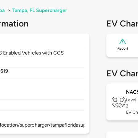
pa
>
Tampa, FL Supercharger
rmation
EV Char
Report
CS Enabled Vehicles with CCS
3619
EV Char
NAC
Level
3
EV Ch
location/supercharger/tampafloridasupercharger