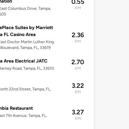
0.55
nation
KM
ast Columbus Drive, Tampa,
3605
Place Suites by Marriott
2.36
 FL Casino Area
KM
ast Doctor Martin Luther King
 Boulevard, Tampa, FL, 33619
 Area Electrical JATC
2.70
arney Road, Tampa, FL, 33610
KM
3.22
orth 22nd Street, Tampa, FL,
KM
bia Restaurant
3.27
ast 7th Avenue, Tampa, FL,
KM