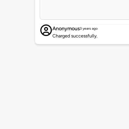
Anonymous
3 years ago
Charged successfully.