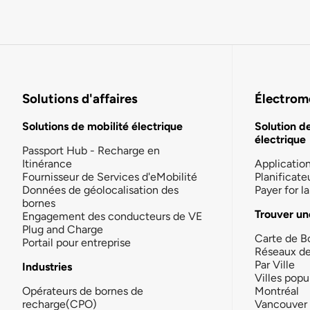
Solutions d'affaires
Électromo
Solutions de mobilité électrique
Solution d
électrique
Passport Hub - Recharge en
Itinérance
Applicatio
Fournisseur de Services d'eMobilité
Planificate
Données de géolocalisation des
Payer for 
bornes
Trouver un
Engagement des conducteurs de VE
Plug and Charge
Carte de B
Portail pour entreprise
Réseaux d
Par Ville
Industries
Villes popu
Opérateurs de bornes de
Montréal
recharge(CPO)
Vancouver