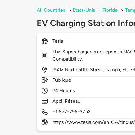
All Countries
>
États-Unis
>
Floride
>
Tam
EV Charging Station Info
Tesla
This Supercharger is not open to NA
Compatibility.
2502
North 50th Street,
Tampa,
FL,
3
Publique
24 Heures
Appli Réseau
+1 877-798-3752
https://www.tesla.com/en_CA/findus/