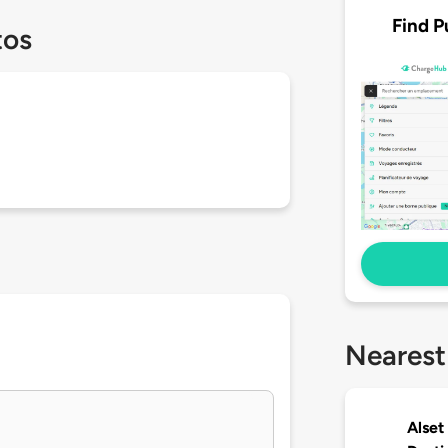
Find P
tos
Nearest
Alset