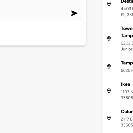
Desti
4403 E
FL, 3
Towne
Tampa
6202 E
Junior
Tampa
5625 H
Ikea
1103 N
33605
Colum
2117 E
33605