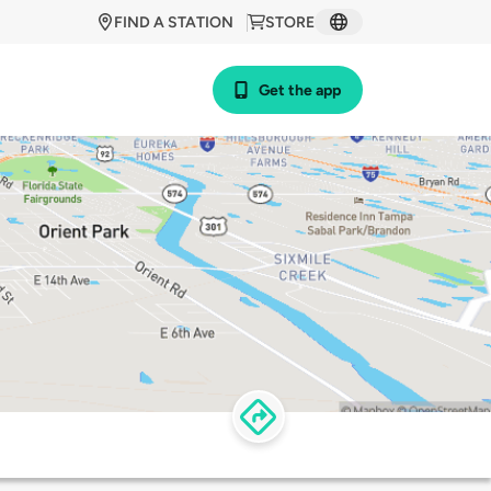
FIND A STATION
STORE
Get the app