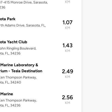
KM
07-415 Monroe Drive, Sarasota,
4236
ota Park
1.07
th Adams Drive, Sarasota, FL,
KM
ota Yacht Club
1.43
ohn Ringling Boulevard,
KM
ta, FL, 34236
Marine Laboratory &
2.49
ium - Tesla Destination
KM
Ken Thompson Parkway,
ta, FL, 34240
 Marine
2.56
Ken Thompson Parkway,
KM
ta, FL, 34236