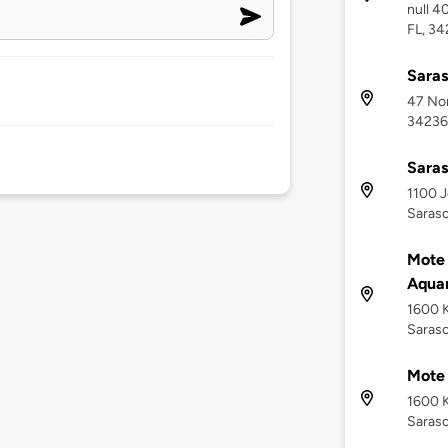
null 4
FL, 3
Saras
47 Nor
34236
Saras
1100 J
Saraso
Mote 
Aquar
1600 
Saraso
Mote
1600 
Saraso