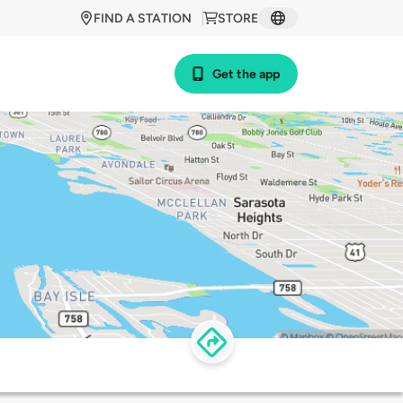
FIND A STATION
STORE
Get the app