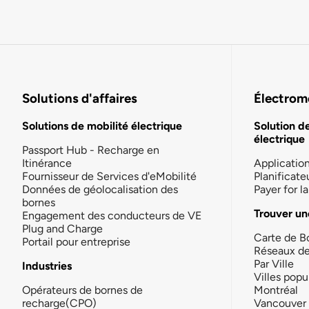
Solutions d'affaires
Électromo
Solutions de mobilité électrique
Solution d
électrique
Passport Hub - Recharge en
Itinérance
Applicatio
Fournisseur de Services d'eMobilité
Planificate
Données de géolocalisation des
Payer for 
bornes
Trouver un
Engagement des conducteurs de VE
Plug and Charge
Carte de B
Portail pour entreprise
Réseaux d
Par Ville
Industries
Villes popu
Opérateurs de bornes de
Montréal
recharge(CPO)
Vancouver