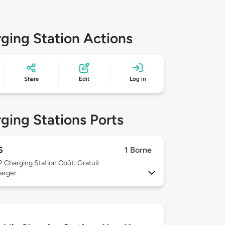
ging Station Actions
Share
Edit
Log in
ging Stations Ports
S
1 Borne
 2
Charging Station Coût: Gratuit
arger