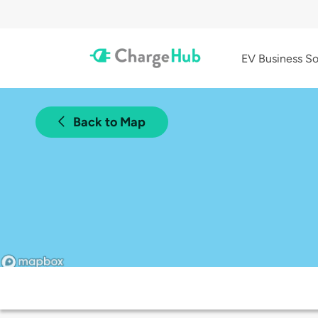
EV Business So
Back to Map