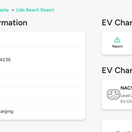
sota
>
Lido Beach Resort
rmation
EV Char
Report
4236
EV Char
NAC
Level
EV Ch
arging