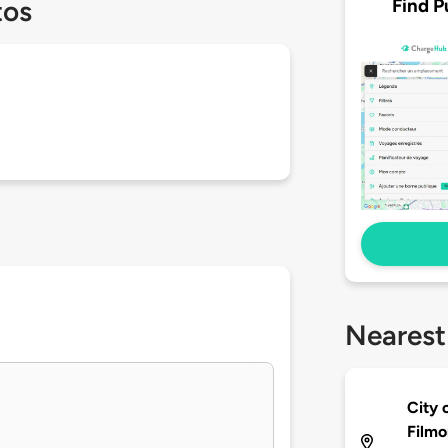
Find P
tos
Nearest
City 
Filmo