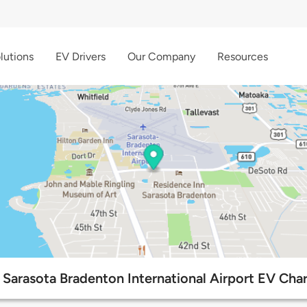
lutions
EV Drivers
Our Company
Resources
 Sarasota Bradenton International Airport EV Cha