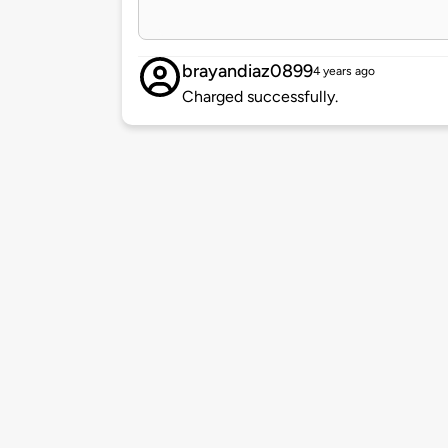
brayandiaz0899
4 years ago
Charged successfully.