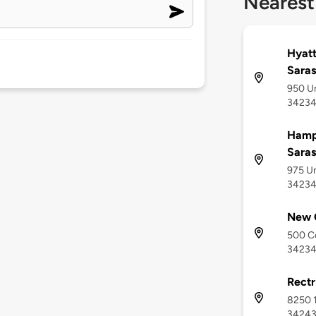
Nearest
Hyatt
Saras
950 Un
3423
Hamp
Saras
975 Un
3423
New C
500 Co
3423
Rectr
8250 1
3424