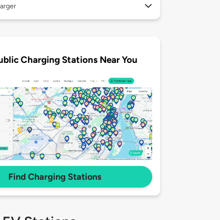
arger
ublic Charging Stations Near You
Find Charging Stations