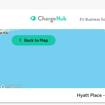
EV Business So
Back to Map
Hyatt Place -