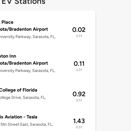
 EV Stations
 Place
0.02
ota/Bradenton Airport
KM
iversity Parkway, Sarasota, FL,
4
ton Inn
0.11
ota/Bradenton Airport
KM
iversity Parkway, Sarasota, FL,
4
ollege of Florida
0.92
llege Drive, Sarasota, FL,
KM
4
ix Aviation - Tesla
1.43
5th Street East, Sarasota, FL,
KM
3