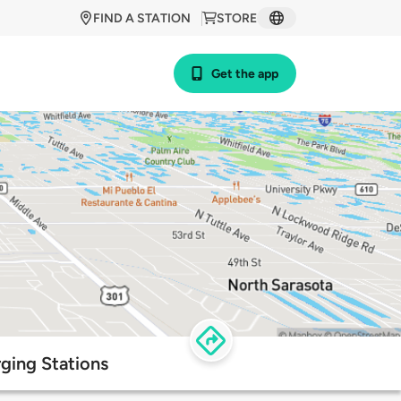
FIND A STATION
STORE
Get the app
rging Stations