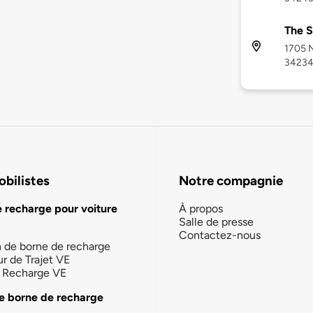
The S
1705 N
3423
bilistes
Notre compagnie
e recharge pour voiture
À propos
Salle de presse
Contactez-nous
n de borne de recharge
ur de Trajet VE
la Recharge VE
e borne de recharge