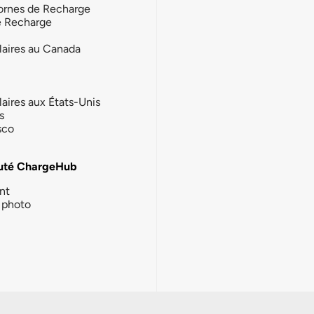
ornes de Recharge
e Recharge
laires au Canada
laires aux États-Unis
s
sco
té ChargeHub
nt
photo