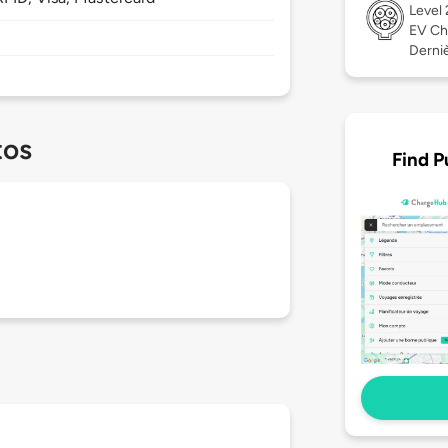
Level
EV Ch
Derniè
tos
Find P