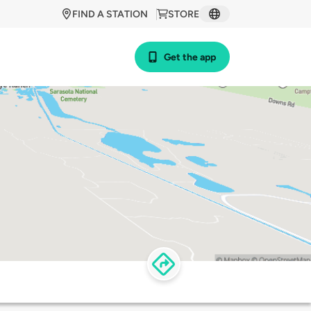
FIND A STATION
STORE
Get the app