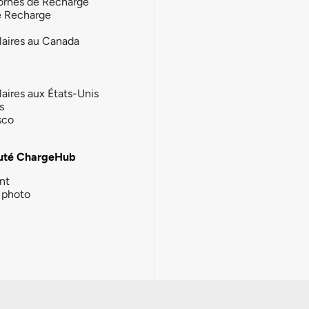
ornes de Recharge
e Recharge
laires au Canada
laires aux États-Unis
s
sco
té ChargeHub
nt
photo