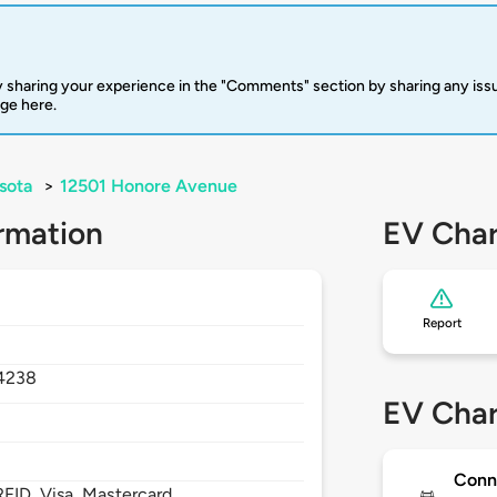
 sharing your experience in the "Comments" section by sharing any is
rge here.
sota
>
12501 Honore Avenue
rmation
EV Char
Report
4238
EV Char
Conn
FID, Visa, Mastercard