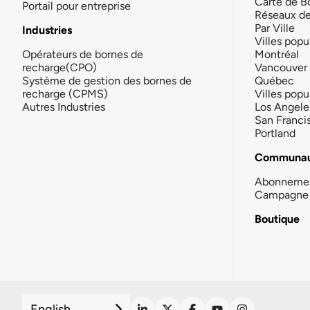
Carte de B
Portail pour entreprise
Réseaux d
Par Ville
Industries
Villes popu
Opérateurs de bornes de
Montréal
recharge(CPO)
Vancouver
Système de gestion des bornes de
Québec
recharge (CPMS)
Villes popu
Autres Industries
Los Angele
San Franci
Portland
Communau
Abonneme
Campagne 
Boutique
English