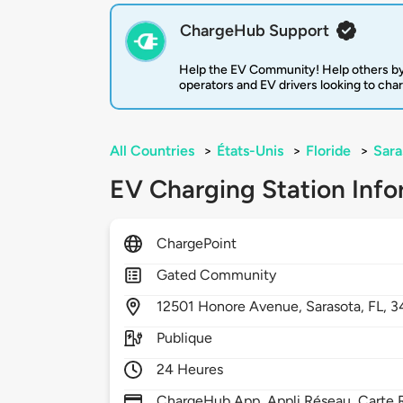
ChargeHub Support
Help the EV Community! Help others by
operators and EV drivers looking to cha
All Countries
>
États-Unis
>
Floride
>
Sara
EV Charging Station Info
ChargePoint
Gated Community
12501
Honore Avenue,
Sarasota,
FL,
3
Publique
24 Heures
ChargeHub App, Appli Réseau, Carte R