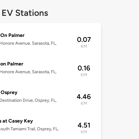
 EV Stations
 On Palmer
0.07
Honore Avenue, Sarasota, FL,
KM
8
 on Palmer
0.16
Honore Avenue, Sarasota, FL,
KM
8
 Osprey
4.46
estination Drive, Osprey, FL,
KM
 at Casey Key
4.51
outh Tamiami Trail, Osprey, FL,
KM