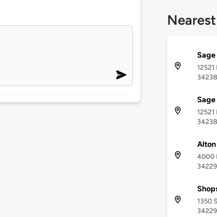
Nearest
Sage
12521 
3423
Sage
12521 
3423
Alton
4000 D
34229
Shops
1350 S
34229