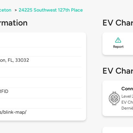
ceton
>
24225 Southwest 127th Place
rmation
EV Char
Report
ton,
FL,
33032
EV Char
Conn
RFID
Level
EV Ch
Derniè
s/blink-map/