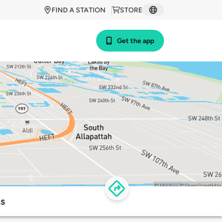
FIND A STATION
STORE
Get the app
s