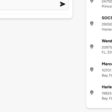
24750
Prince
SOC
29050 
Homes
Wend
20975 
FL, 33
Merce
10701 
Bay, F
Harle
19825 
Bay, F