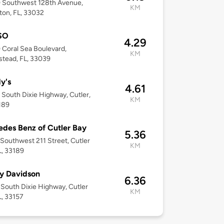
 Southwest 128th Avenue,
KM
ton, FL, 33032
SO
4.29
Coral Sea Boulevard,
KM
tead, FL, 33039
y's
4.61
South Dixie Highway, Cutler,
KM
189
des Benz of Cutler Bay
5.36
Southwest 211 Street, Cutler
KM
L, 33189
y Davidson
6.36
South Dixie Highway, Cutler
KM
L, 33157