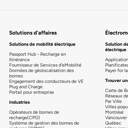
Solutions d'affaires
Électromo
Solutions de mobilité électrique
Solution d
électrique
Passport Hub - Recharge en
Itinérance
Applicatio
Fournisseur de Services d'eMobilité
Planificate
Données de géolocalisation des
Payer for 
bornes
Trouver un
Engagement des conducteurs de VE
Plug and Charge
Carte de B
Portail pour entreprise
Réseaux d
Par Ville
Industries
Villes popu
Opérateurs de bornes de
Montréal
recharge(CPO)
Vancouver
Système de gestion des bornes de
Québec