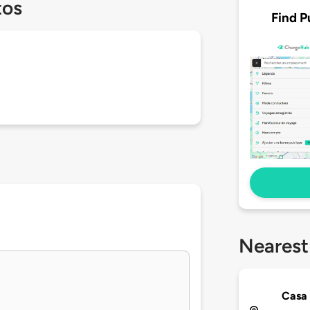
tos
Find P
Nearest
Casa 