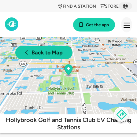
FIND A STATION
STORE
Get the app
Back to Map
Hollybrook Golf and Tennis Club EV Charging
Stations