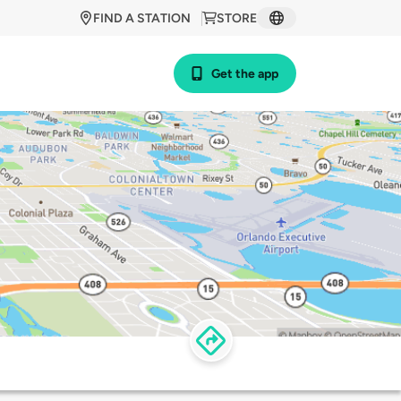
FIND A STATION
STORE
Get the app