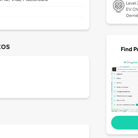
Level
EV Ch
Dernièr
tos
Find P