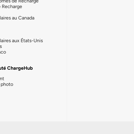
ornes de Recharge
e Recharge
laires au Canada
laires aux États-Unis
s
sco
té ChargeHub
nt
photo