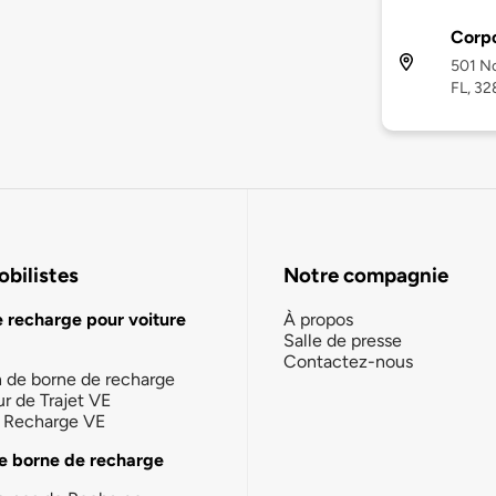
Corpo
501 No
FL, 32
bilistes
Notre compagnie
e recharge pour voiture
À propos
Salle de presse
Contactez-nous
n de borne de recharge
ur de Trajet VE
la Recharge VE
e borne de recharge