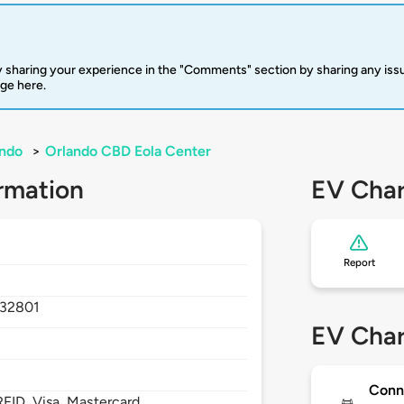
 sharing your experience in the "Comments" section by sharing any is
rge here.
ando
>
Orlando CBD Eola Center
rmation
EV Char
Report
32801
EV Char
Conn
FID, Visa, Mastercard