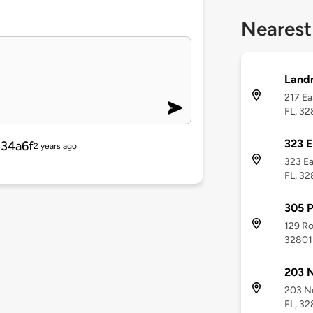
Nearest
Land
217 Ea
FL, 32
323 
34a6f
2 years ago
323 Ea
FL, 32
305 P
129 Ro
32801
203 N
203 No
FL, 32