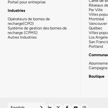
Carte de B
Portail pour entreprise
Réseaux d
Par Ville
Industries
Villes popu
Opérateurs de bornes de
Montréal
recharge(CPO)
Vancouver
Système de gestion des bornes de
Québec
recharge (CPMS)
Villes popu
Autres Industries
Los Angele
San Franci
Portland
Communau
Abonneme
Campagne 
Boutique
English