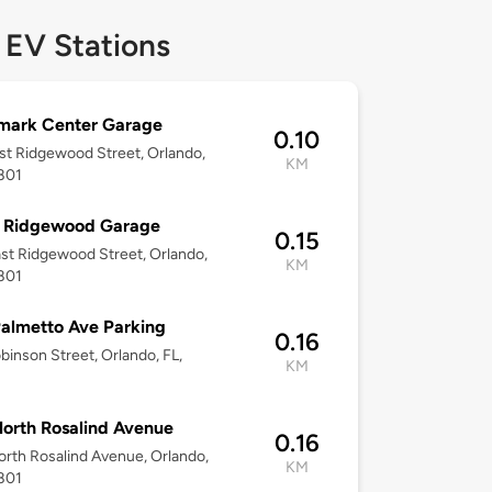
 EV Stations
mark Center Garage
0.10
st Ridgewood Street, Orlando,
KM
801
E Ridgewood Garage
0.15
st Ridgewood Street, Orlando,
KM
801
almetto Ave Parking
0.16
binson Street, Orlando, FL,
KM
orth Rosalind Avenue
0.16
rth Rosalind Avenue, Orlando,
KM
801