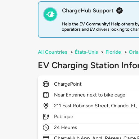
ChargeHub Support
Help the EV Community! Help others by
operators and EV drivers looking to cha
All Countries
>
États-Unis
>
Floride
>
Orl
EV Charging Station Info
ChargePoint
Near Entrance next to bike cage
211
East Robinson Street,
Orlando,
FL,
Publique
24 Heures
ChargeHub App, Appli Réseau, Carte R