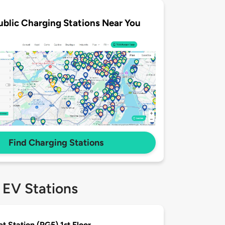
ublic Charging Stations Near You
Find Charging Stations
 EV Stations
t Station (PG5) 1st Floor