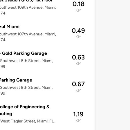
0.18
uthwest 109th Avenue, Miami,
KM
174
zul Miami
0.49
uthwest 107th Avenue, Miami,
KM
174
- Gold Parking Garage
0.63
Southwest 8th Street, Miami,
KM
199
Parking Garage
0.67
Southwest 8th Street, Miami,
KM
199
ollege of Engineering &
1.19
uting
KM
West Flagler Street, Miami, FL,