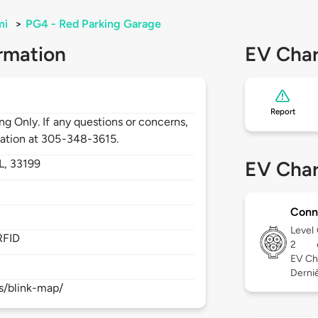
mi
>
PG4 - Red Parking Garage
rmation
EV Char
Report
ng Only. If any questions or concerns,
tation at 305-348-3615.
L,
33199
EV Char
Conn
Level
RFID
2
EV Ch
Derniè
s/blink-map/