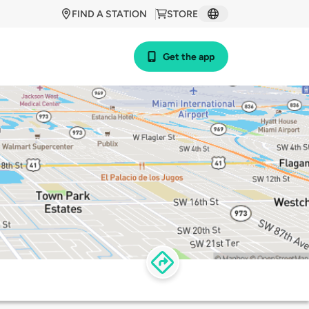
FIND A STATION
STORE
Get the app