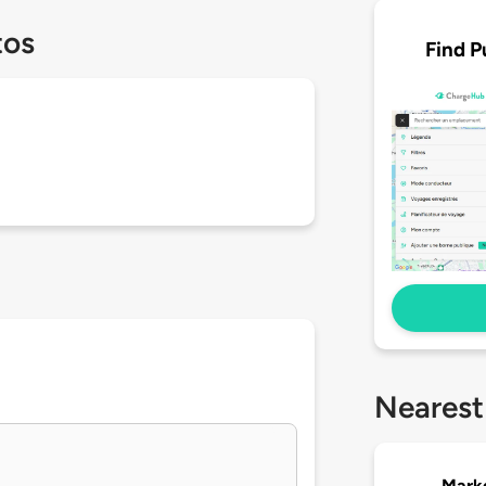
tos
Find P
Nearest
Marke