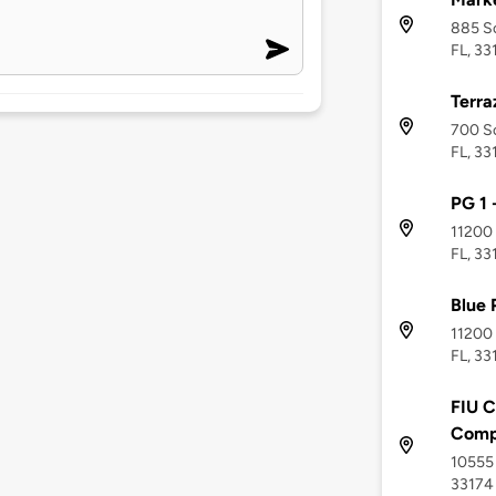
885 So
FL, 33
Terra
700 So
FL, 33
PG 1 
11200 
FL, 33
Blue 
11200 
FL, 33
FIU C
Comp
10555 
33174