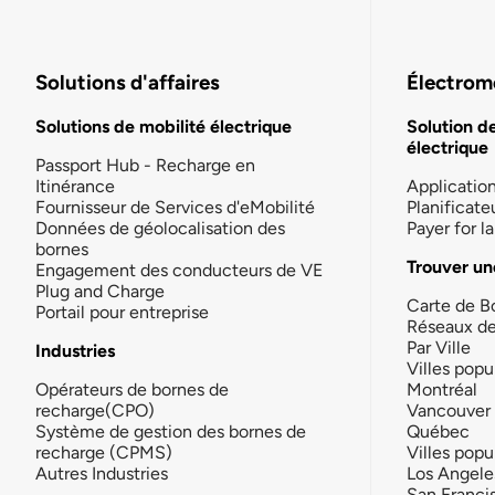
Solutions d'affaires
Électromo
Solutions de mobilité électrique
Solution d
électrique
Passport Hub - Recharge en
Itinérance
Applicatio
Fournisseur de Services d'eMobilité
Planificate
Données de géolocalisation des
Payer for 
bornes
Trouver un
Engagement des conducteurs de VE
Plug and Charge
Carte de B
Portail pour entreprise
Réseaux d
Par Ville
Industries
Villes popu
Opérateurs de bornes de
Montréal
recharge(CPO)
Vancouver
Système de gestion des bornes de
Québec
recharge (CPMS)
Villes popu
Autres Industries
Los Angele
San Franci