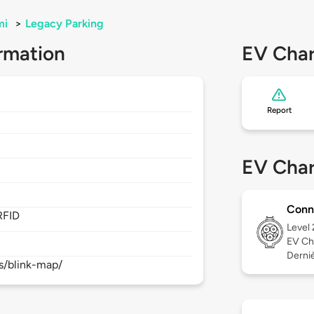
mi
>
Legacy Parking
rmation
EV Char
Report
EV Char
Conn
RFID
Level
EV Ch
Derniè
s/blink-map/