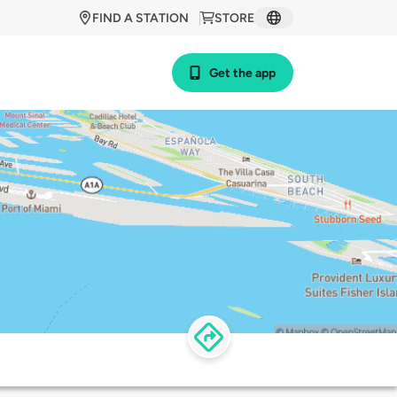
FIND A STATION
STORE
Get the app