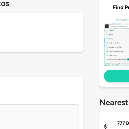
tos
Find P
Nearest
777 B