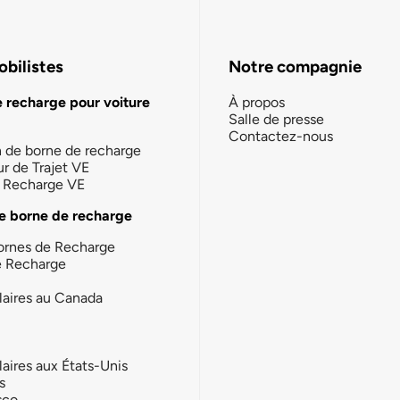
bilistes
Notre compagnie
e recharge pour voiture
À propos
Salle de presse
Contactez-nous
n de borne de recharge
ur de Trajet VE
la Recharge VE
e borne de recharge
ornes de Recharge
e Recharge
laires au Canada
laires aux États-Unis
s
sco