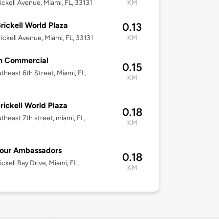
ickell Avenue, Miami, FL, 33131
KM
rickell World Plaza
0.13
ickell Avenue, Miami, FL, 33131
KM
h Commercial
0.15
theast 6th Street, Miami, FL,
KM
rickell World Plaza
0.18
theast 7th street, miami, FL,
KM
Four Ambassadors
0.18
ickell Bay Drive, Miami, FL,
KM