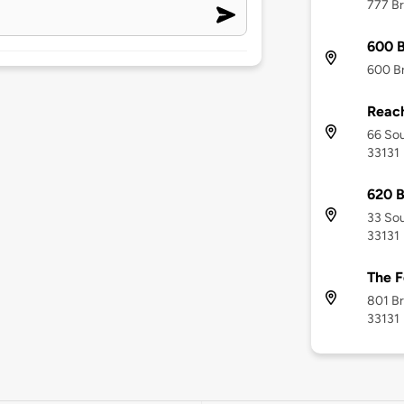
777 Br
600 B
600 Br
Reac
66 Sou
33131
620 B
33 Sou
33131
The 
801 Br
33131