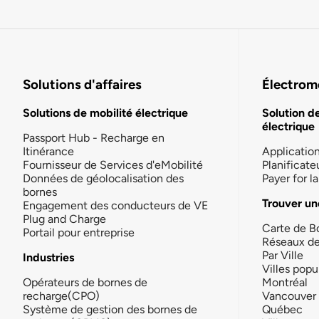
Solutions d'affaires
Électromo
Solutions de mobilité électrique
Solution d
électrique
Passport Hub - Recharge en
Itinérance
Applicatio
Fournisseur de Services d'eMobilité
Planificate
Données de géolocalisation des
Payer for 
bornes
Trouver un
Engagement des conducteurs de VE
Plug and Charge
Carte de B
Portail pour entreprise
Réseaux d
Par Ville
Industries
Villes popu
Opérateurs de bornes de
Montréal
recharge(CPO)
Vancouver
Système de gestion des bornes de
Québec