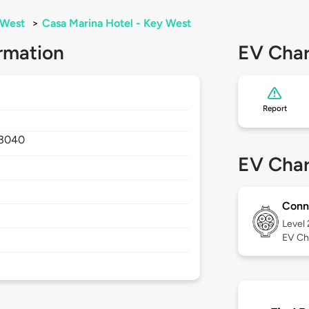
 West
>
Casa Marina Hotel - Key West
rmation
EV Char
Report
3040
EV Char
Conn
Level
EV Ch