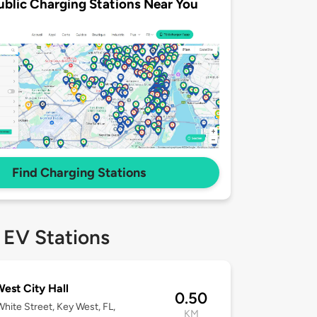
ublic Charging Stations Near You
Find Charging Stations
 EV Stations
est City Hall
0.50
hite Street, Key West, FL,
KM