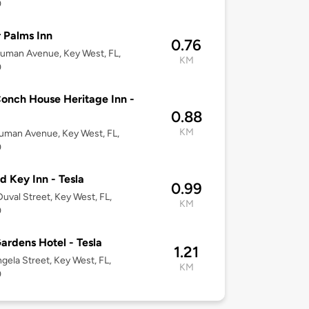
0
r Palms Inn
0.76
uman Avenue, Key West, FL,
KM
0
onch House Heritage Inn -
0.88
KM
uman Avenue, Key West, FL,
0
d Key Inn - Tesla
0.99
uval Street, Key West, FL,
KM
0
ardens Hotel - Tesla
1.21
gela Street, Key West, FL,
KM
0