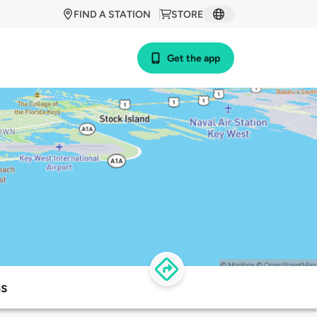
FIND A STATION
STORE
Get the app
s