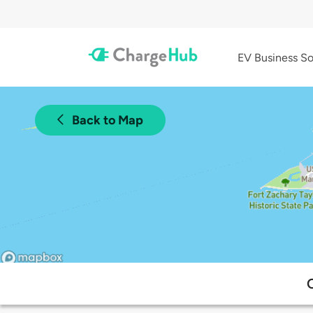
EV Business So
Back to Map