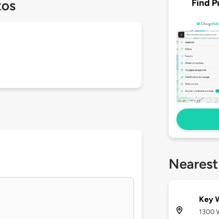
Find P
tos
Nearest
Key W
1300 W