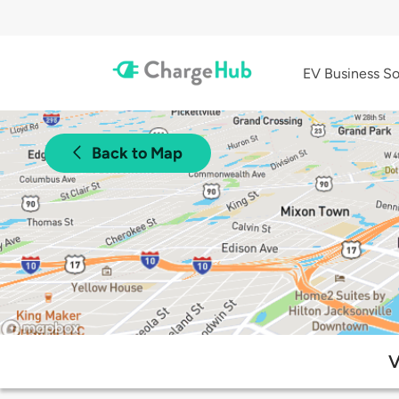
EV Business So
Back to Map
V