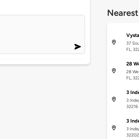
Nearest
Vysta
37 Sou
FL, 3
28 We
28 Wes
FL, 3
3 Ind
3 Inde
32216
3 Ind
3 Inde
32202