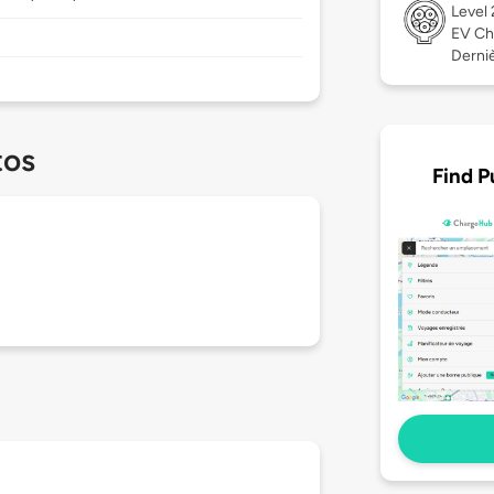
Level
EV Ch
Derniè
tos
Find P