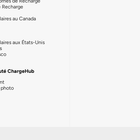
ornes de Recharge
e Recharge
laires au Canada
laires aux États-Unis
s
sco
té ChargeHub
nt
photo