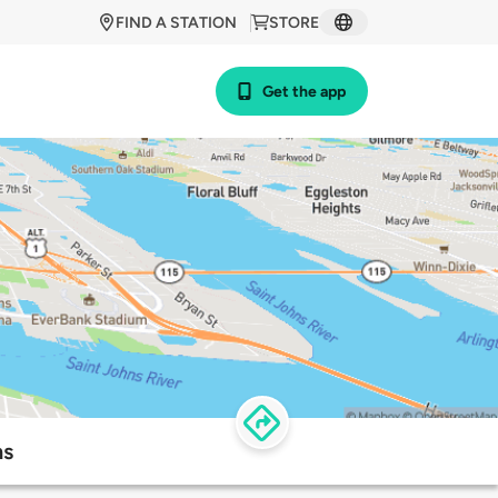
FIND A STATION
STORE
Get the app
ns