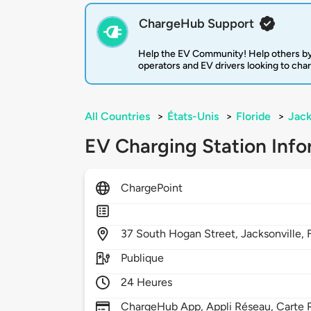
ChargeHub Support
Help the EV Community! Help others by
operators and EV drivers looking to cha
All Countries
>
États-Unis
>
Floride
>
Jack
EV Charging Station Info
ChargePoint
37
South Hogan Street,
Jacksonville,
Publique
24 Heures
ChargeHub App, Appli Réseau, Carte R