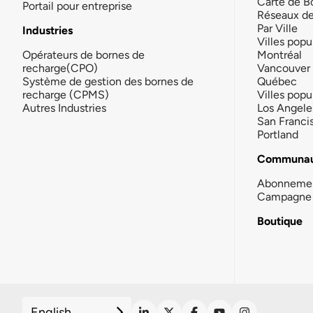
Carte de B
Portail pour entreprise
Réseaux d
Par Ville
Industries
Villes popu
Opérateurs de bornes de
Montréal
recharge(CPO)
Vancouver
Système de gestion des bornes de
Québec
recharge (CPMS)
Villes popu
Autres Industries
Los Angele
San Franci
Portland
Communau
Abonneme
Campagne 
Boutique
English