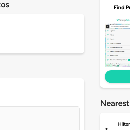
tos
Find P
Nearest
Hilto