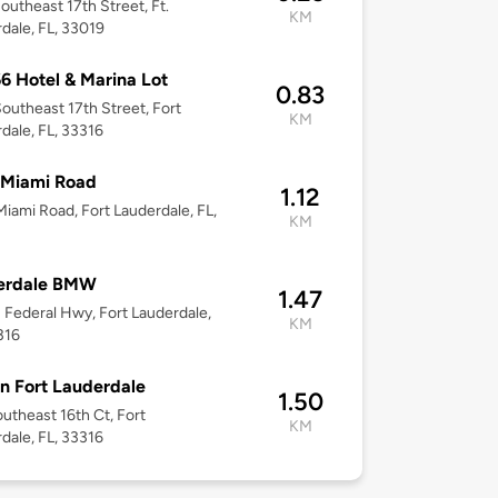
outheast 17th Street, Ft.
KM
dale, FL, 33019
66 Hotel & Marina Lot
0.83
outheast 17th Street, Fort
KM
dale, FL, 33316
 Miami Road
1.12
iami Road, Fort Lauderdale, FL,
KM
erdale BMW
1.47
 Federal Hwy, Fort Lauderdale,
KM
316
n Fort Lauderdale
1.50
utheast 16th Ct, Fort
KM
dale, FL, 33316