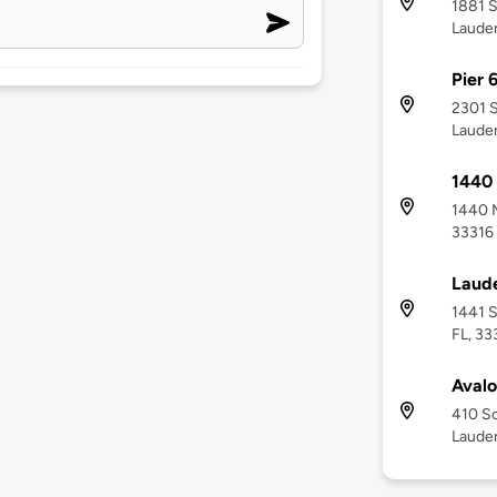
1881 S
Lauder
Pier 
2301 S
Lauder
1440
1440 M
33316
Laud
1441 S
FL, 33
Avalo
410 So
Lauder