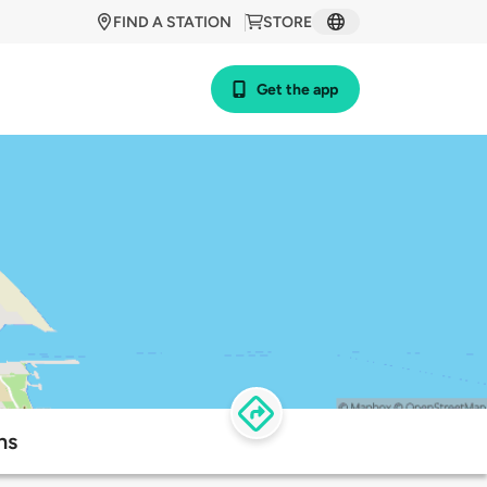
FIND A STATION
STORE
Get the app
ns