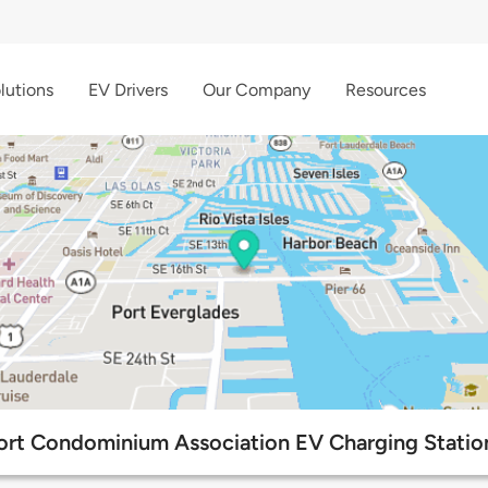
lutions
EV Drivers
Our Company
Resources
ort Condominium Association EV Charging Statio