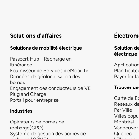
Solutions d'affaires
Électromo
Solutions de mobilité électrique
Solution d
électrique
Passport Hub - Recharge en
Itinérance
Applicatio
Fournisseur de Services d'eMobilité
Planificate
Données de géolocalisation des
Payer for 
bornes
Trouver un
Engagement des conducteurs de VE
Plug and Charge
Carte de B
Portail pour entreprise
Réseaux d
Par Ville
Industries
Villes popu
Opérateurs de bornes de
Montréal
recharge(CPO)
Vancouver
Système de gestion des bornes de
Québec