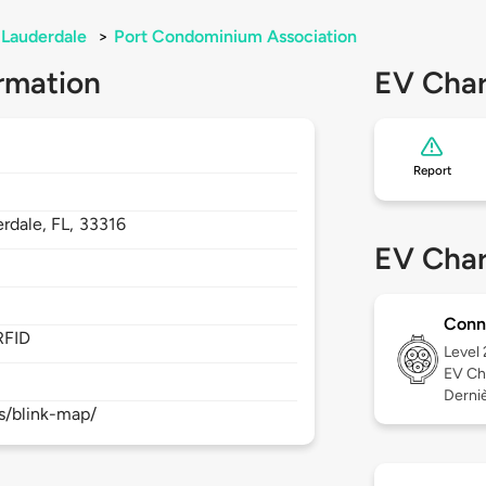
 Lauderdale
>
Port Condominium Association
rmation
EV Char
Report
erdale,
FL,
33316
EV Char
Conn
RFID
Level
EV Ch
Derniè
s/blink-map/