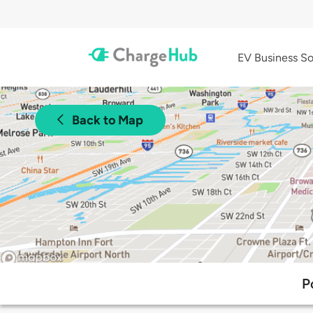
EV Business So
Back to Map
P