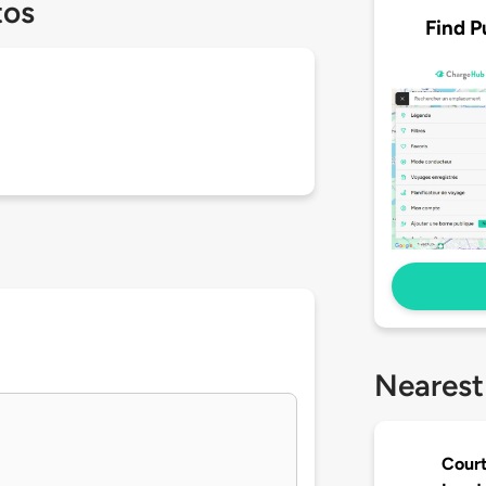
tos
Find P
Nearest
Court