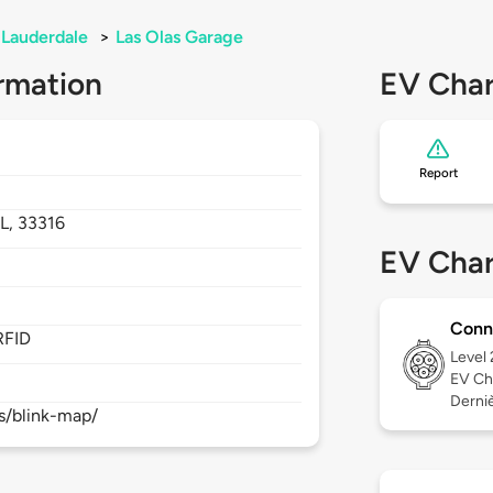
 Lauderdale
>
Las Olas Garage
rmation
EV Char
Report
L,
33316
EV Char
Conn
RFID
Level
EV Ch
Derniè
s/blink-map/