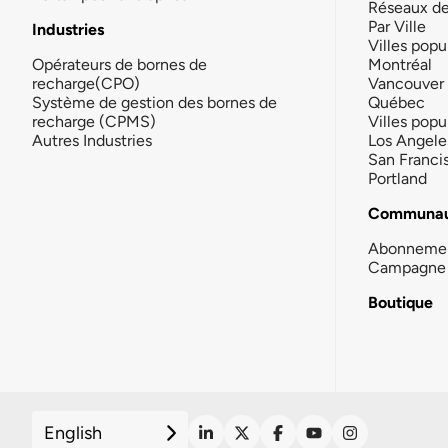
Réseaux d
Par Ville
Industries
Villes popu
Opérateurs de bornes de
Montréal
recharge(CPO)
Vancouver
Système de gestion des bornes de
Québec
recharge (CPMS)
Villes popu
Autres Industries
Los Angele
San Franci
Portland
Communau
Abonneme
Campagne 
Boutique
English