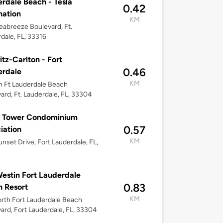
rdale Beach - Tesla
0.42
nation
KM
abreeze Boulevard, Ft.
dale, FL, 33316
itz-Carlton - Fort
0.46
erdale
KM
h Ft Lauderdale Beach
ard, Ft. Lauderdale, FL, 33304
x Tower Condominium
0.57
iation
KM
nset Drive, Fort Lauderdale, FL,
estin Fort Lauderdale
0.83
 Resort
KM
rth Fort Lauderdale Beach
ard, Fort Lauderdale, FL, 33304