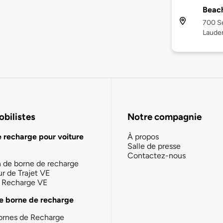
Beach
700 Se
Lauder
bilistes
Notre compagnie
e recharge pour voiture
À propos
Salle de presse
Contactez-nous
n de borne de recharge
ur de Trajet VE
la Recharge VE
e borne de recharge
ornes de Recharge