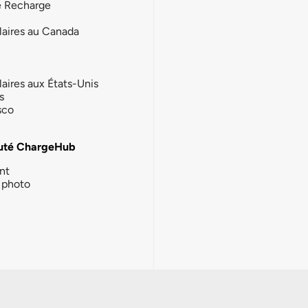
e Recharge
laires au Canada
laires aux États-Unis
s
sco
té ChargeHub
nt
photo