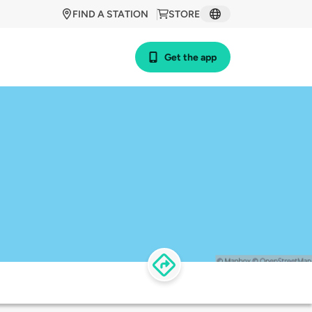
FIND A STATION
STORE
Get the app