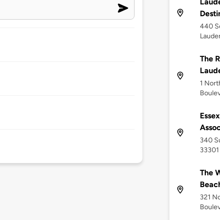
Laude
Desti
440 Se
Lauder
The R
Laud
1 Nort
Boulev
Esse
Assoc
340 Su
33301
The W
Beach
321 No
Boulev