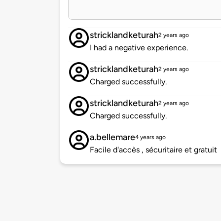
stricklandketurah
2 years ago
I had a negative experience.
stricklandketurah
2 years ago
Charged successfully.
stricklandketurah
2 years ago
Charged successfully.
a.bellemare
4 years ago
Facile d'accès , sécuritaire et gratuit