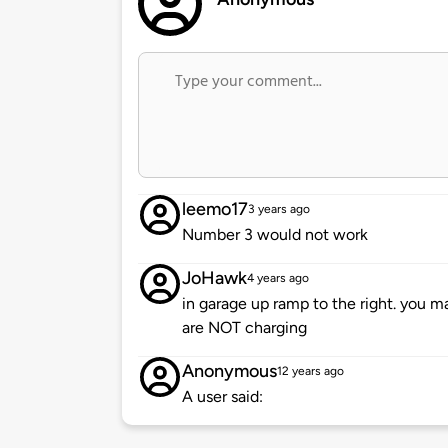
leemo17
3 years ago
Number 3 would not work
JoHawk
4 years ago
in garage up ramp to the right. you m
are NOT charging
Anonymous
12 years ago
A user said: