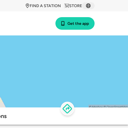
FIND A STATION
STORE
Get the app
ons