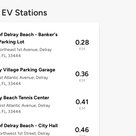
 EV Stations
of Delray Beach - Banker's
0.28
arking Lot
KM
rtheast 1st Avenue, Delray
 FL, 33444
 Village Parking Garage
0.36
t Atlantic Avenue, Delray
KM
 FL, 33444
y Beach Tennis Center
0.41
st Atlantic Avenue, Delray
KM
 FL, 33444
of Delray Beach - City Hall
0.46
rthwest 1st Street, Delray