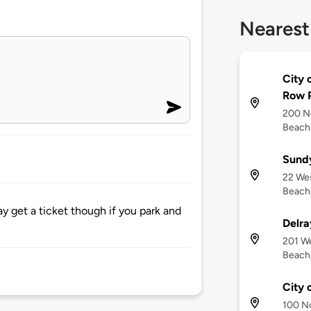
Nearest
City 
Row P
200 No
Beach,
Sundy
22 Wes
Beach,
ay get a ticket though if you park and
Delra
201 We
Beach,
City 
100 No