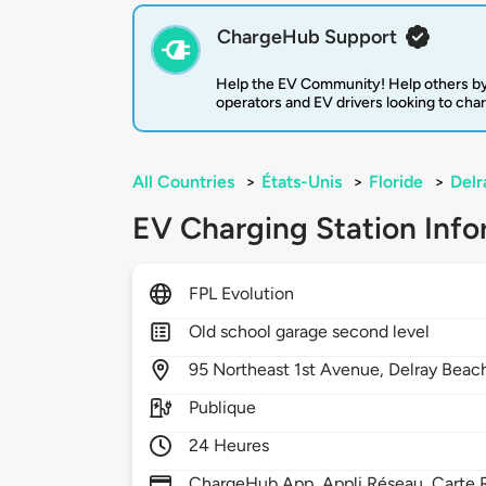
ChargeHub Support
Help the EV Community! Help others by
operators and EV drivers looking to cha
All Countries
>
États-Unis
>
Floride
>
Delr
EV Charging Station Info
FPL Evolution
Old school garage second level
95
Northeast 1st Avenue,
Delray Beac
Publique
24 Heures
ChargeHub App, Appli Réseau, Carte R