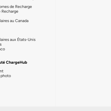
ornes de Recharge
e Recharge
laires au Canada
laires aux États-Unis
s
sco
té ChargeHub
nt
photo