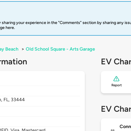
 sharing your experience in the "Comments" section by sharing any is
rge here.
ay Beach
>
Old School Square - Arts Garage
rmation
EV Char
Report
h,
FL,
33444
EV Char
Conn
FID, Visa, Mastercard