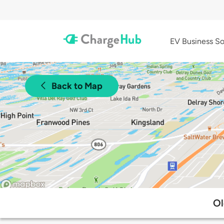
EV Business So
Back to Map
Ol