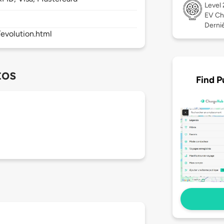
Level
EV Ch
Derniè
evolution.html
tos
Find P