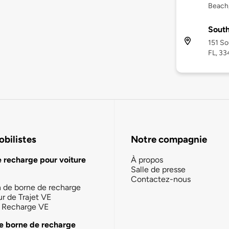
Beach,
South
151 So
FL, 3
bilistes
Notre compagnie
e recharge pour voiture
À propos
Salle de presse
Contactez-nous
n de borne de recharge
ur de Trajet VE
la Recharge VE
e borne de recharge