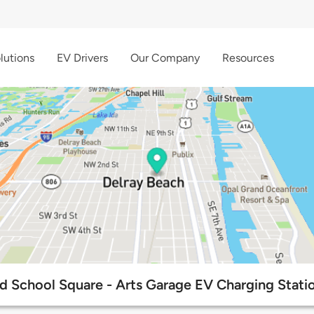
lutions
EV Drivers
Our Company
Resources
d School Square - Arts Garage EV Charging Stati