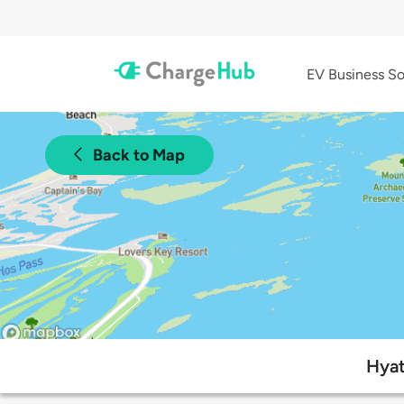
EV Business So
Back to Map
Hyat