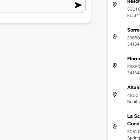
Resor
5001 C
FL, 34
Sorre
23650 
34134
Flore
23850 V
34134
Altai
4800 P
Bonita
La Sc
Cond
5051 P
Spring