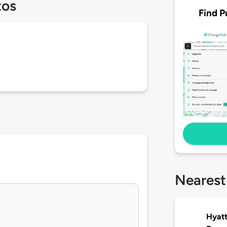
tos
Find P
Nearest
Hyatt