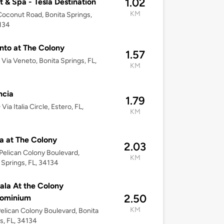
1.02
t & Spa - Tesla Destination
KM
oconut Road, Bonita Springs,
134
nto at The Colony
1.57
Via Veneto, Bonita Springs, FL,
KM
ncia
1.79
ia Italia Circle, Estero, FL,
KM
ra at The Colony
2.03
elican Colony Boulevard,
KM
 Springs, FL, 34134
ala At the Colony
2.50
ominium
KM
elican Colony Boulevard, Bonita
s, FL, 34134