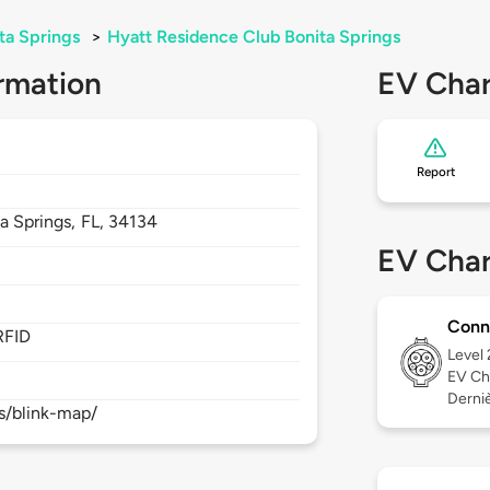
ta Springs
>
Hyatt Residence Club Bonita Springs
rmation
EV Char
Report
a Springs,
FL,
34134
EV Char
Conn
RFID
Level
EV Ch
Derniè
s/blink-map/