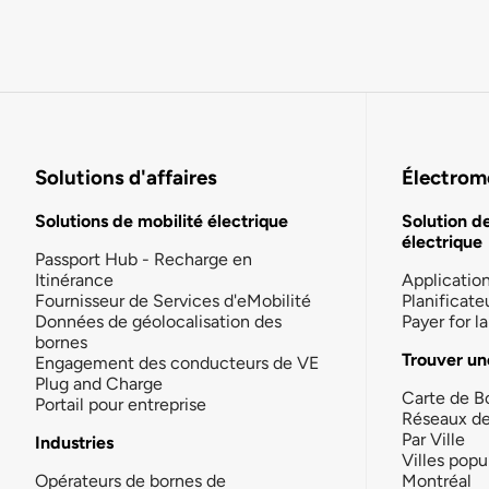
Solutions d'affaires
Électromo
Solutions de mobilité électrique
Solution d
électrique
Passport Hub - Recharge en
Itinérance
Applicatio
Fournisseur de Services d'eMobilité
Planificate
Données de géolocalisation des
Payer for 
bornes
Trouver un
Engagement des conducteurs de VE
Plug and Charge
Carte de B
Portail pour entreprise
Réseaux d
Par Ville
Industries
Villes popu
Opérateurs de bornes de
Montréal