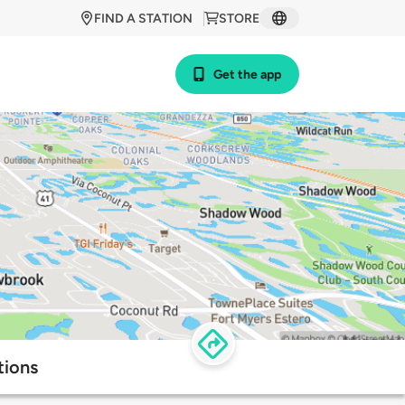
FIND A STATION
STORE
Get the app
tions