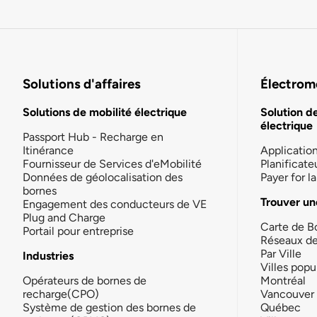
Solutions d'affaires
Électromo
Solutions de mobilité électrique
Solution d
électrique
Passport Hub - Recharge en
Itinérance
Applicatio
Fournisseur de Services d'eMobilité
Planificate
Données de géolocalisation des
Payer for 
bornes
Trouver un
Engagement des conducteurs de VE
Plug and Charge
Carte de B
Portail pour entreprise
Réseaux d
Par Ville
Industries
Villes popu
Opérateurs de bornes de
Montréal
recharge(CPO)
Vancouver
Système de gestion des bornes de
Québec