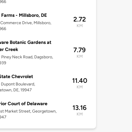
9966
 Farms - Millsboro, DE
2.72
Commerce Drive, Millsboro,
KM
9966
are Botanic Gardens at
7.79
er Creek
KM
 Piney Neck Road, Dagsboro,
9939
 State Chevrolet
11.40
 Dupont Boulevard,
KM
etown, DE, 19947
ior Court of Delaware
13.16
st Market Street, Georgetown,
KM
9947