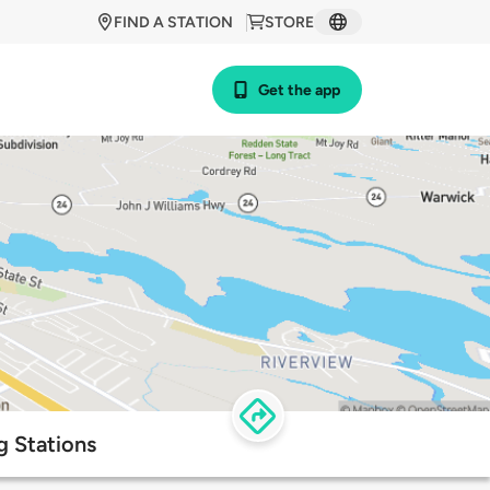
FIND A STATION
STORE
Get the app
g Stations