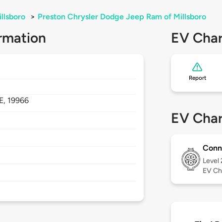
llsboro
>
Preston Chrysler Dodge Jeep Ram of Millsboro
rmation
EV Char
Report
E,
19966
EV Char
Conn
Level
EV Ch