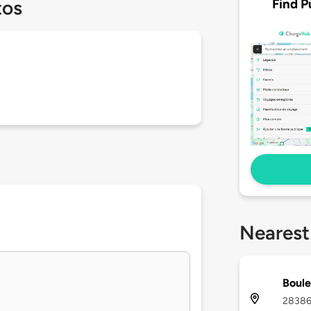
Find P
tos
Nearest
Boule
28386 