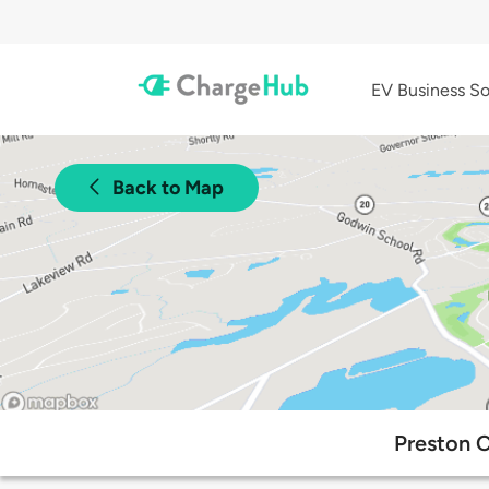
EV Business So
Back to Map
Preston C