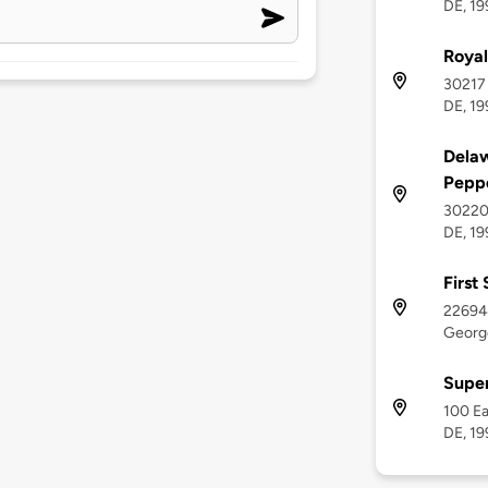
DE, 1
Royal
30217 
DE, 1
Delaw
Pepp
30220
DE, 1
First
22694
Georg
Super
100 Ea
DE, 1