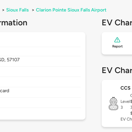
>
Sioux Falls
>
Clarion Pointe Sioux Falls Airport
rmation
EV Char
Report
SD,
57107
EV Char
CCS
rcard
Level
3
EV Ch