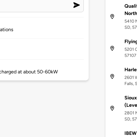
Quali
North
5410 N
SD, 5
ations
Flyin
5201 G
57107
Harle
t charged at about 50-60kW
2601 W
Falls,
Sioux
(Leve
2801 N
SD, 5
IBEW