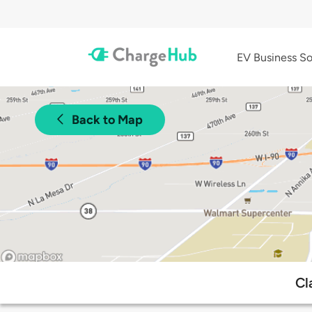
EV Business So
Back to Map
Cl