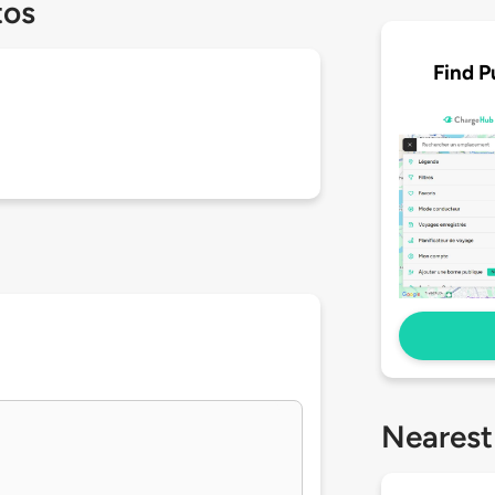
tos
Find P
Nearest