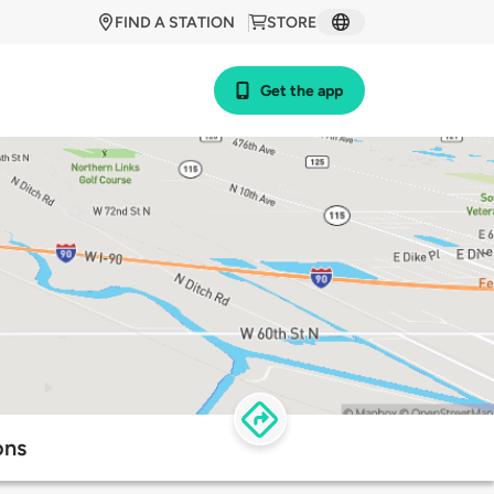
FIND A STATION
STORE
Get the app
ons