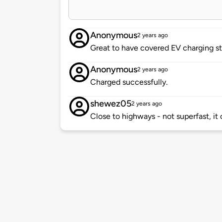
Anonymous
2 years ago
Great to have covered EV charging st
Anonymous
2 years ago
Charged successfully.
shewez05
2 years ago
Close to highways - not superfast, i