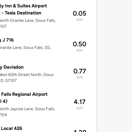
ty Inn & Suites Airport
0.05
 - Tesla Destination
KM
orth Granite Lane, Sioux Falls,
7107
g J 716
0.50
ranite Lane, Sioux Falls, SD,
KM
y Davisdon
0.77
est 60th Street North, Sioux
KM
 SD, 57107
 Falls Regional Airport
4.17
l 4)
KM
orth Jaycee Lane, Sioux Falls,
7104
 Local 426