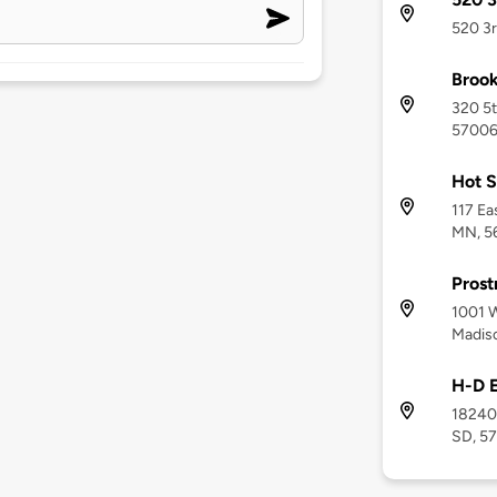
520 3r
Brook
320 5t
5700
Hot S
117 Ea
MN, 5
Prost
1001 
Madis
H-D E
18240 
SD, 5