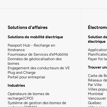
Solutions d'affaires
Électromo
Solutions de mobilité électrique
Solution d
électrique
Passport Hub - Recharge en
Itinérance
Applicatio
Fournisseur de Services d'eMobilité
Planificate
Données de géolocalisation des
Payer for 
bornes
Trouver un
Engagement des conducteurs de VE
Plug and Charge
Carte de B
Portail pour entreprise
Réseaux d
Par Ville
Industries
Villes popu
Opérateurs de bornes de
Montréal
recharge(CPO)
Vancouver
Système de gestion des bornes de
Québec