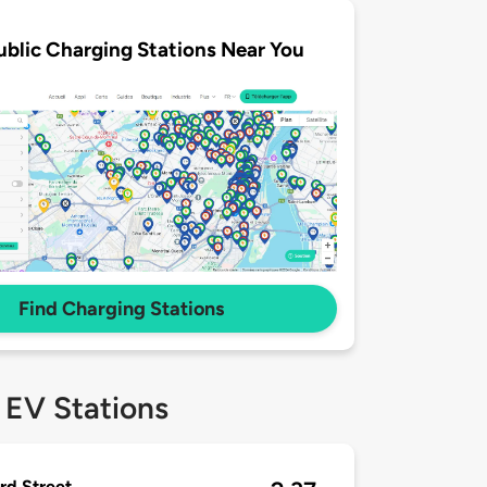
ublic Charging Stations Near You
Find Charging Stations
 EV Stations
rd Street