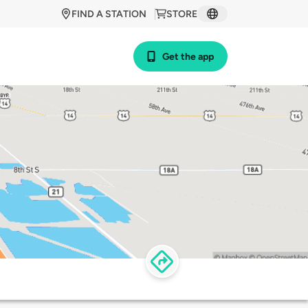
FIND A STATION
STORE
Get the app