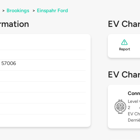
>
Brookings
>
Einspahr Ford
rmation
EV Char
Report
,
57006
EV Char
Conn
Level
2
EV Ch
Derniè