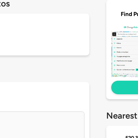
tos
Find P
Nearest
520 3