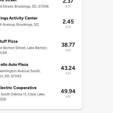
2.37
d Street, Brookings, SD, 57006
KM
ings Activity Center
2.45
h Avenue, Brookings, SD,
KM
6
tuff Pizza
38.77
st Benton Street, Lake Benton,
KM
6149
rollo Auto Plaza
43.24
Washington Avenue South,
KM
on, SD, 57042
lectric Cooperative
49.94
South Dakota 15, Clear Lake,
KM
7226