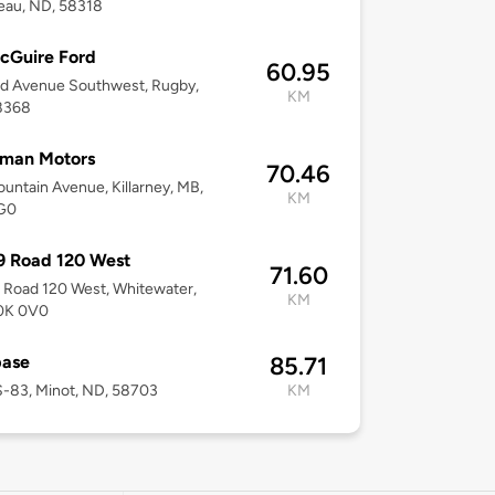
eau, ND, 58318
cGuire Ford
60.95
rd Avenue Southwest, Rugby,
KM
8368
man Motors
70.46
untain Avenue, Killarney, MB,
KM
G0
9 Road 120 West
71.60
Road 120 West, Whitewater,
KM
0K 0V0
base
85.71
S-83, Minot, ND, 58703
KM