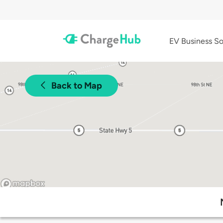
EV Business So
Back to Map