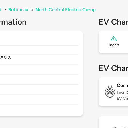
d
>
Bottineau
>
North Central Electric Co-op
rmation
EV Char
Report
58318
EV Char
Conn
Level
EV Ch