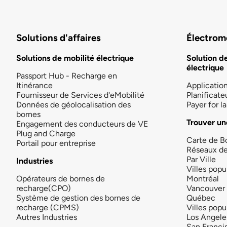
Solutions d'affaires
Électromo
Solutions de mobilité électrique
Solution d
électrique
Passport Hub - Recharge en
Itinérance
Applicatio
Fournisseur de Services d'eMobilité
Planificate
Données de géolocalisation des
Payer for 
bornes
Trouver un
Engagement des conducteurs de VE
Plug and Charge
Carte de B
Portail pour entreprise
Réseaux d
Par Ville
Industries
Villes popu
Opérateurs de bornes de
Montréal
recharge(CPO)
Vancouver
Système de gestion des bornes de
Québec
recharge (CPMS)
Villes popu
Autres Industries
Los Angele
San Franci