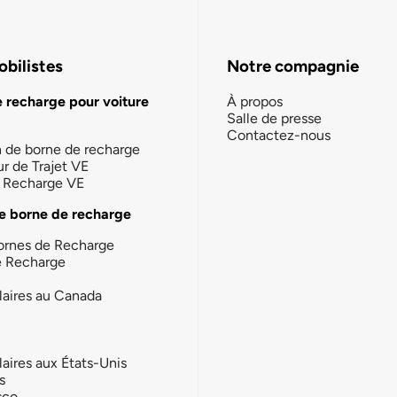
bilistes
Notre compagnie
e recharge pour voiture
À propos
Salle de presse
Contactez-nous
n de borne de recharge
ur de Trajet VE
la Recharge VE
e borne de recharge
ornes de Recharge
e Recharge
laires au Canada
laires aux États-Unis
s
sco