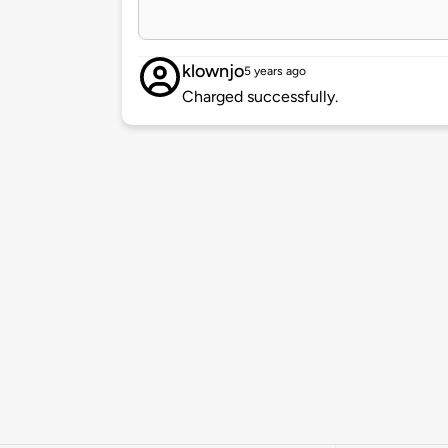
klownjo
5 years ago
Charged successfully.