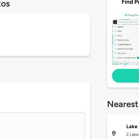
Find P
tos
Nearest
Lake 
2 Lake