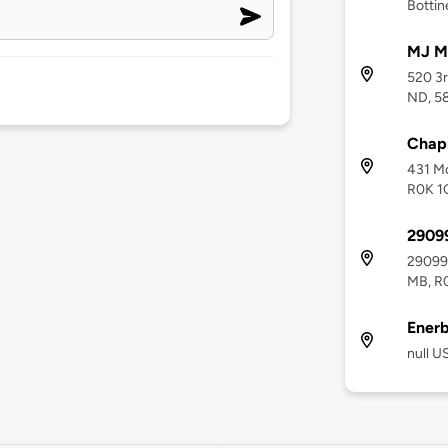
Bottin
MJ M
520 3
ND, 5
Chap
431 Mo
R0K 1
2909
29099 
MB, R
Ener
null U