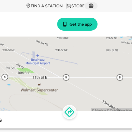
FIND A STATION
STORE
Get the app
s