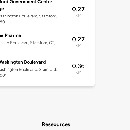
ford Government Center
0.27
ge
KM
shington Boulevard, Stamford,
6901
ue Pharma
0.27
esser Boulevard, Stamford, CT,
KM
Washington Boulevard
0.36
shington Boulevard, Stamford,
KM
6901
Ressources