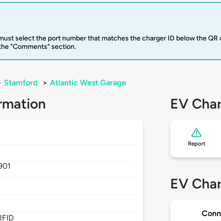
u must select the port number that matches the charger ID below the QR 
 the "Comments" section.
>
Stamford
>
Atlantic West Garage
rmation
EV Char
Report
901
EV Char
Conn
RFID