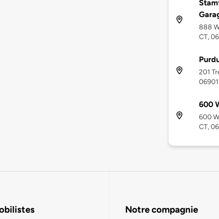
Stam
Gara
888 Wa
CT, 0
Purd
201 Tr
06901
600 
600 Wa
CT, 0
bilistes
Notre compagnie