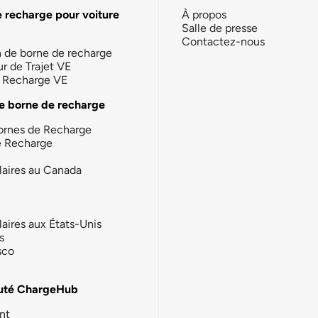
e recharge pour voiture
À propos
Salle de presse
Contactez-nous
n de borne de recharge
ur de Trajet VE
la Recharge VE
e borne de recharge
ornes de Recharge
e Recharge
laires au Canada
laires aux États-Unis
s
sco
té ChargeHub
nt