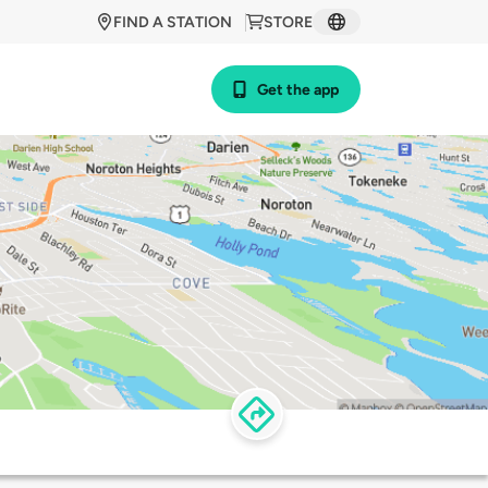
FIND A STATION
STORE
Get the app