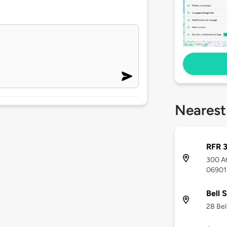
Nearest
RFR 3
300 At
06901
Bell 
28 Bel