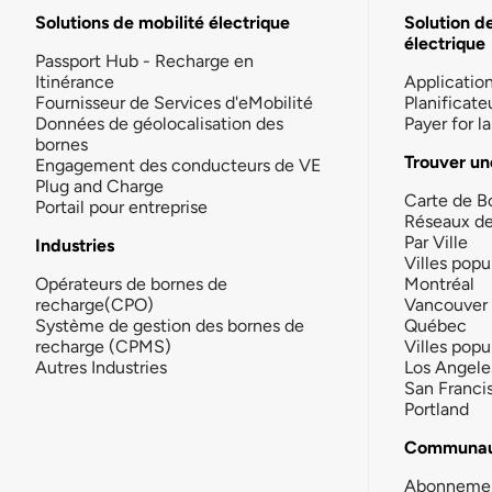
Solutions de mobilité électrique
Solution d
électrique
Passport Hub - Recharge en
Itinérance
Applicatio
Fournisseur de Services d'eMobilité
Planificate
Données de géolocalisation des
Payer for 
bornes
Trouver un
Engagement des conducteurs de VE
Plug and Charge
Carte de B
Portail pour entreprise
Réseaux d
Par Ville
Industries
Villes popu
Opérateurs de bornes de
Montréal
recharge(CPO)
Vancouver
Système de gestion des bornes de
Québec
recharge (CPMS)
Villes popu
Autres Industries
Los Angele
San Franci
Portland
Communau
Abonneme