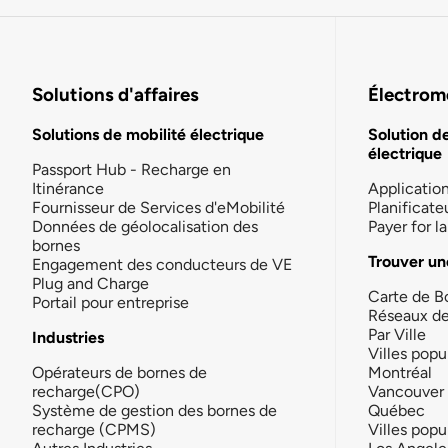
Solutions d'affaires
Électromo
Solutions de mobilité électrique
Solution d
électrique
Passport Hub - Recharge en
Itinérance
Applicatio
Fournisseur de Services d'eMobilité
Planificate
Données de géolocalisation des
Payer for 
bornes
Trouver un
Engagement des conducteurs de VE
Plug and Charge
Carte de B
Portail pour entreprise
Réseaux d
Par Ville
Industries
Villes popu
Opérateurs de bornes de
Montréal
recharge(CPO)
Vancouver
Système de gestion des bornes de
Québec
recharge (CPMS)
Villes popu