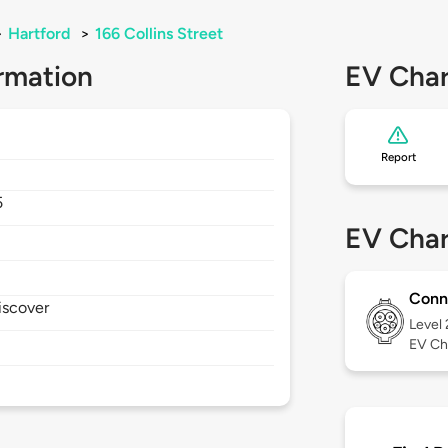
>
Hartford
>
166 Collins Street
rmation
EV Char
Report
5
EV Char
Conn
iscover
Level
EV Ch