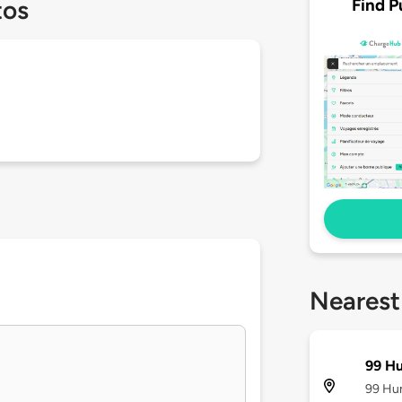
Find P
tos
Nearest
99 Hu
99 Hun