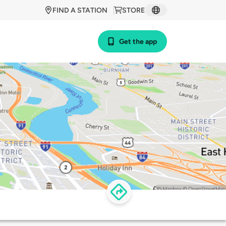
FIND A STATION
STORE
Get the app