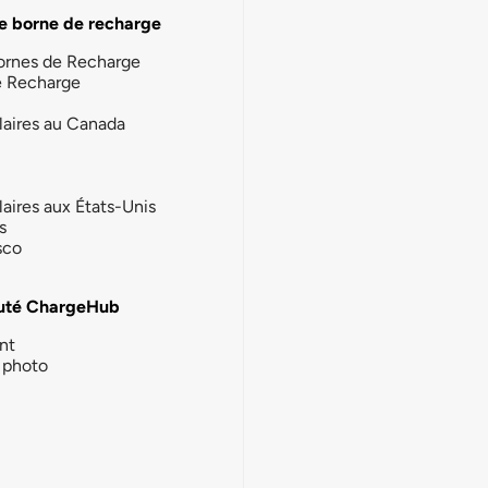
e borne de recharge
ornes de Recharge
e Recharge
laires au Canada
laires aux États-Unis
s
sco
té ChargeHub
nt
photo