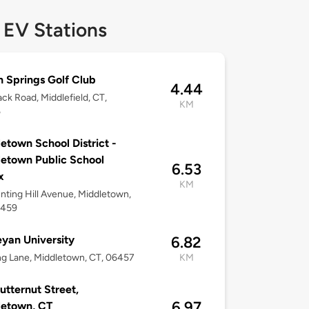
 EV Stations
n Springs Golf Club
4.44
ck Road, Middlefield, CT,
KM
5
etown School District -
etown Public School
6.53
x
KM
nting Hill Avenue, Middletown,
6459
yan University
6.82
g Lane, Middletown, CT, 06457
KM
utternut Street,
6.97
letown, CT