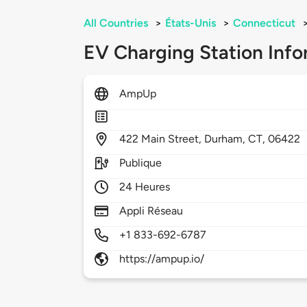
All Countries
>
États-Unis
>
Connecticut
EV Charging Station Info
AmpUp
422
Main Street,
Durham,
CT,
06422
Publique
24 Heures
Appli Réseau
+1 833-692-6787
https://ampup.io/