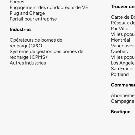
bornes
Trouver un
Engagement des conducteurs de VE
Plug and Charge
Carte de B
Portail pour entreprise
Réseaux d
Par Ville
Industries
Villes popu
Opérateurs de bornes de
Montréal
recharge(CPO)
Vancouver
Système de gestion des bornes de
Québec
recharge (CPMS)
Villes popu
Autres Industries
Los Angele
San Franci
Portland
Communau
Abonneme
Campagne 
Boutique