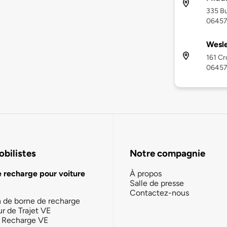
335 Bu
0645
Wesle
161 Cr
0645
bilistes
Notre compagnie
e recharge pour voiture
À propos
Salle de presse
Contactez-nous
n de borne de recharge
ur de Trajet VE
la Recharge VE