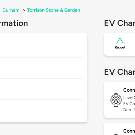
>
Durham
>
Torrison Stone & Garden
rmation
EV Char
Report
EV Char
Conn
Level
EV Ch
Derniè
Conn