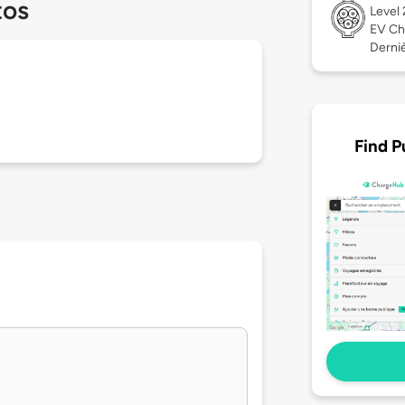
tos
Level
EV Ch
Derniè
Find P