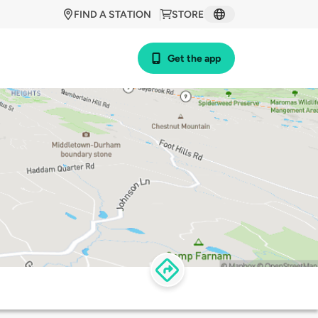
FIND A STATION
STORE
Get the app