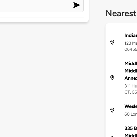
Nearest
India
123 Ma
0645
Middl
Middl
Anne
311 Hu
CT, 0
Wesle
60 Lon
335 B
Midd