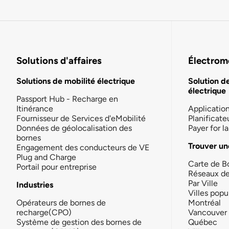
Solutions d'affaires
Électromo
Solutions de mobilité électrique
Solution d
électrique
Passport Hub - Recharge en
Itinérance
Applicatio
Fournisseur de Services d'eMobilité
Planificate
Données de géolocalisation des
Payer for 
bornes
Trouver un
Engagement des conducteurs de VE
Plug and Charge
Carte de B
Portail pour entreprise
Réseaux d
Par Ville
Industries
Villes popu
Opérateurs de bornes de
Montréal
recharge(CPO)
Vancouver
Système de gestion des bornes de
Québec