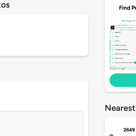
tos
Find P
Nearest
2649 