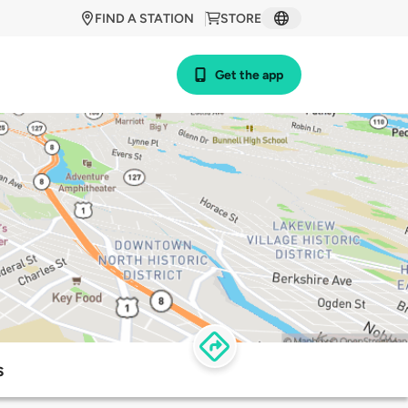
FIND A STATION
STORE
Get the app
s