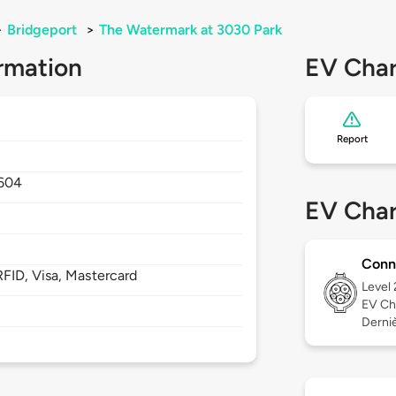
>
Bridgeport
>
The Watermark at 3030 Park
rmation
EV Char
Report
604
EV Char
Conn
FID, Visa, Mastercard
Level
EV Ch
Derniè