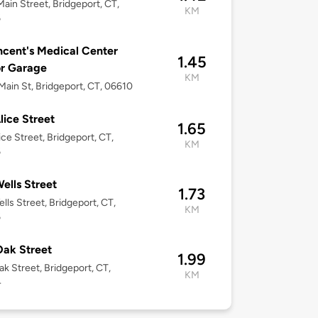
ain Street, Bridgeport, CT,
KM
6
ncent's Medical Center
1.45
or Garage
KM
ain St, Bridgeport, CT, 06610
lice Street
1.65
ice Street, Bridgeport, CT,
KM
6
ells Street
1.73
lls Street, Bridgeport, CT,
KM
6
ak Street
1.99
k Street, Bridgeport, CT,
KM
4