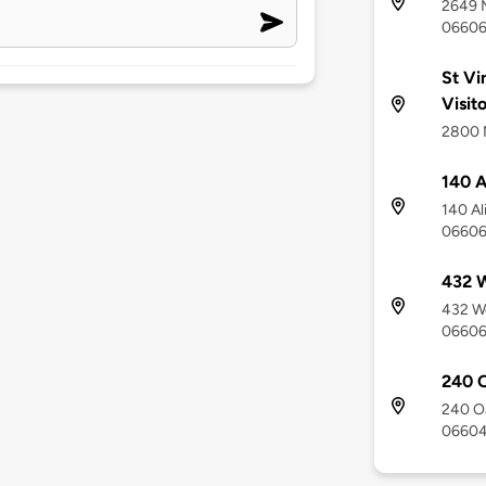
2649 M
0660
St Vi
Visit
2800 M
140 A
140 Al
0660
432 W
432 We
0660
240 O
240 Oa
0660