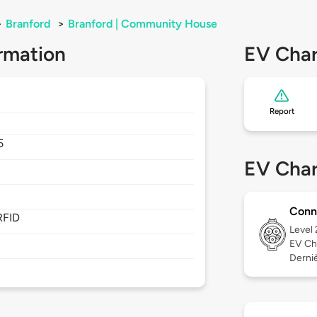
>
Branford
>
Branford | Community House
rmation
EV Char
Report
5
EV Char
Conn
RFID
Level
EV Ch
Derniè