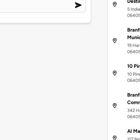
Desti
5 Indi
0640
Branf
Munic
19 Har
0640
10 Pi
10 Pin
0640
Branf
Comm
342 Ha
0640
Al Ma
117 No