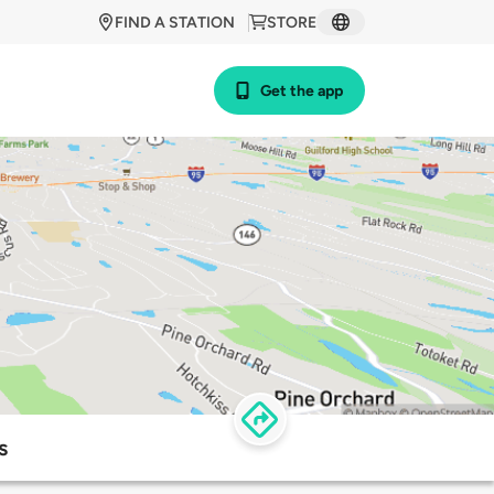
FIND A STATION
STORE
Get the app
s