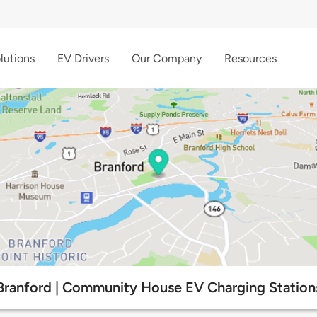
lutions
EV Drivers
Our Company
Resources
Branford | Community House EV Charging Station