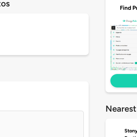
tos
Find P
Nearest
Stony