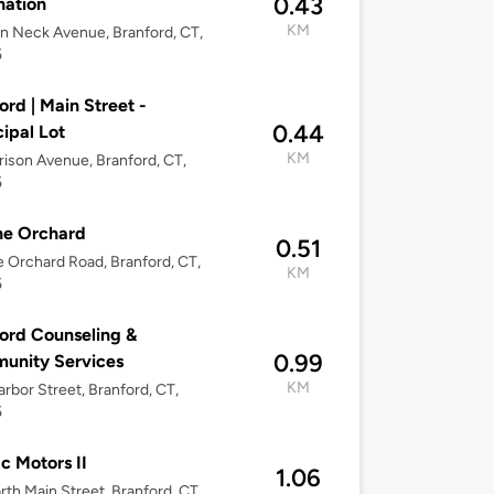
0.43
nation
KM
an Neck Avenue, Branford, CT,
5
ord | Main Street -
0.44
ipal Lot
KM
rison Avenue, Branford, CT,
5
ne Orchard
0.51
e Orchard Road, Branford, CT,
KM
5
ord Counseling &
0.99
unity Services
KM
rbor Street, Branford, CT,
5
c Motors II
1.06
rth Main Street, Branford, CT,