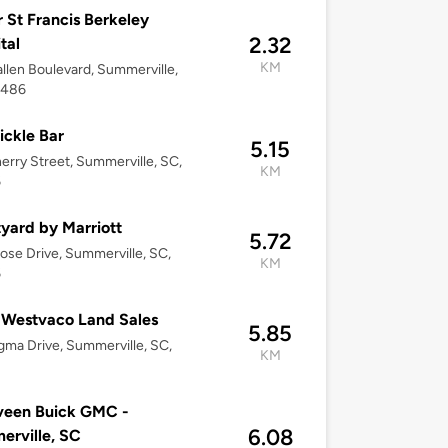
 St Francis Berkeley
2.32
tal
KM
llen Boulevard, Summerville,
9486
ickle Bar
5.15
erry Street, Summerville, SC,
KM
6
yard by Marriott
5.72
ose Drive, Summerville, SC,
KM
6
Westvaco Land Sales
5.85
gma Drive, Summerville, SC,
KM
3
veen Buick GMC -
6.08
rville, SC