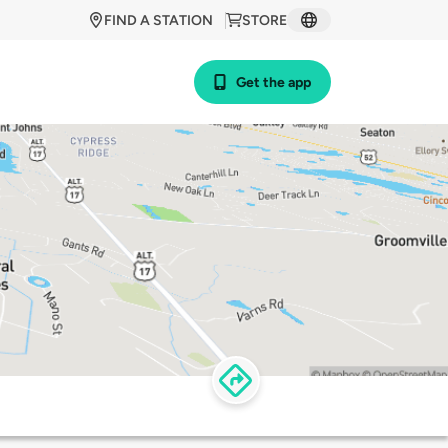
FIND A STATION
STORE
Get the app