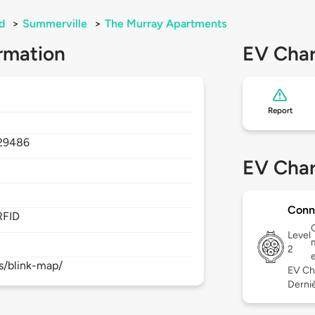
d
>
Summerville
>
The Murray Apartments
rmation
EV Char
Report
29486
EV Char
Conn
RFID
Level
2
s/blink-map/
EV Ch
Derniè