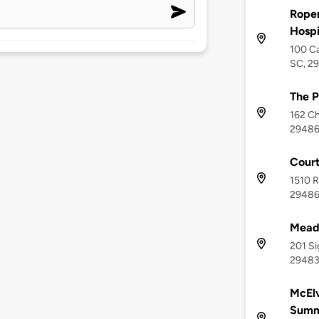
Roper
Hospi
100 Ca
SC, 2
The P
162 Ch
2948
Court
1510 R
2948
Mead
201 Si
2948
McEl
Summe