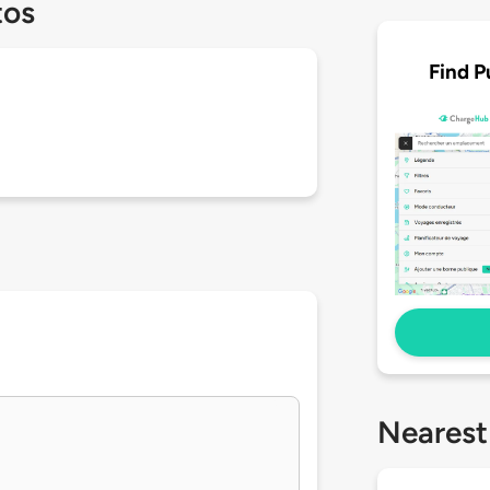
tos
Find P
Nearest