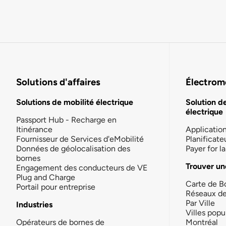
Solutions d'affaires
Électromo
Solutions de mobilité électrique
Solution d
électrique
Passport Hub - Recharge en
Itinérance
Applicatio
Fournisseur de Services d'eMobilité
Planificate
Données de géolocalisation des
Payer for 
bornes
Trouver un
Engagement des conducteurs de VE
Plug and Charge
Carte de B
Portail pour entreprise
Réseaux d
Par Ville
Industries
Villes popu
Opérateurs de bornes de
Montréal