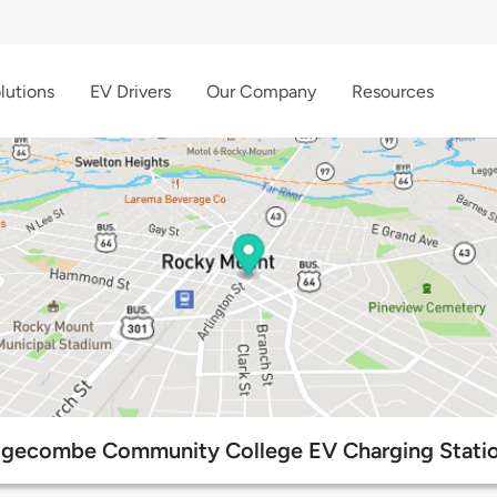
lutions
EV Drivers
Our Company
Resources
gecombe Community College EV Charging Stati