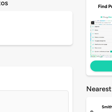
tos
Find P
Nearest
Smith