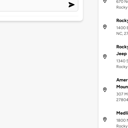
670 No
Rocky
Rock
1400 
NC, 2
Rock
Jeep 
1340 S
Rocky
Ameri
Moun
307 Mo
2780
Medl
1800 N
Rocky