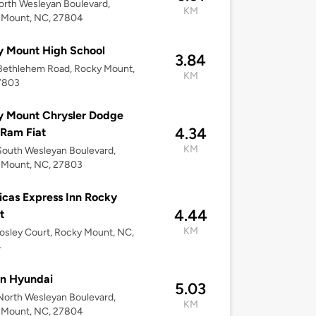
rth Wesleyan Boulevard,
KM
 Mount, NC, 27804
y Mount High School
3.84
Bethlehem Road, Rocky Mount,
KM
7803
y Mount Chrysler Dodge
4.34
Ram Fiat
KM
outh Wesleyan Boulevard,
 Mount, NC, 27803
cas Express Inn Rocky
4.44
t
KM
sley Court, Rocky Mount, NC,
4
in Hyundai
5.03
orth Wesleyan Boulevard,
KM
 Mount, NC, 27804