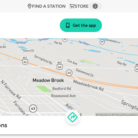
FIND A STATION
STORE
Get the app
ons