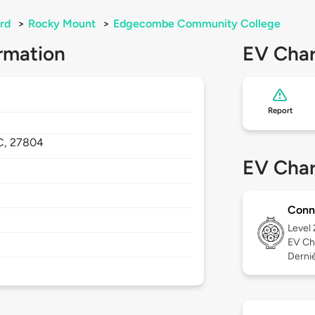
rd
>
Rocky Mount
>
Edgecombe Community College
rmation
EV Char
Report
C,
27804
EV Char
Conn
Level
EV Ch
Derniè