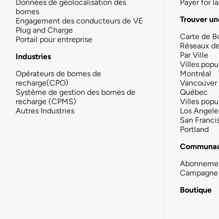
Données de géolocalisation des
Payer for 
bornes
Trouver un
Engagement des conducteurs de VE
Plug and Charge
Carte de B
Portail pour entreprise
Réseaux d
Par Ville
Industries
Villes popu
Opérateurs de bornes de
Montréal
recharge(CPO)
Vancouver
Système de gestion des bornes de
Québec
recharge (CPMS)
Villes popu
Autres Industries
Los Angele
San Franci
Portland
Communau
Abonneme
Campagne 
Boutique