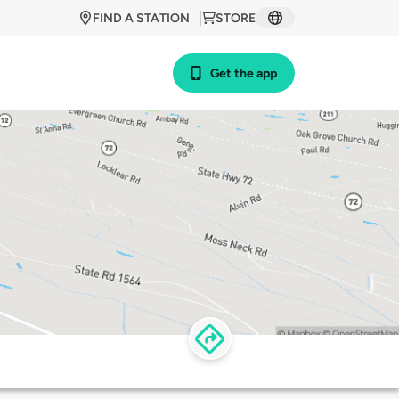
FIND A STATION
STORE
Get the app