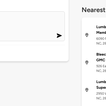
Nearest
Lumbe
Memb
6090 N
NC, 2
Bleec
GMC
926 Ea
NC, 2
Lumbe
Supe
2950 W
NC, 2