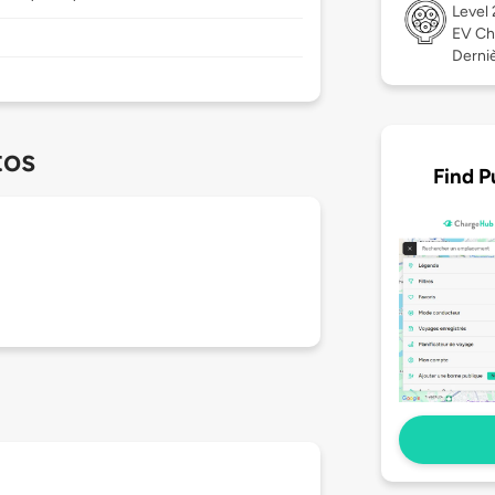
Level
EV Ch
Derniè
tos
Find P