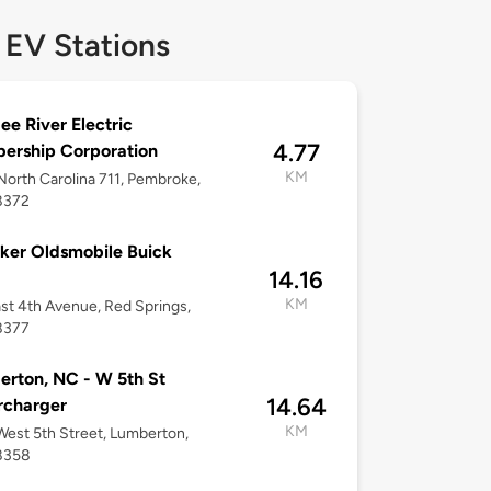
 EV Stations
e River Electric
4.77
ership Corporation
KM
orth Carolina 711, Pembroke,
8372
ker Oldsmobile Buick
14.16
KM
st 4th Avenue, Red Springs,
8377
rton, NC - W 5th St
14.64
rcharger
KM
est 5th Street, Lumberton,
8358