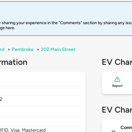
 sharing your experience in the "Comments" section by sharing any is
rge here.
rd
>
Pembroke
>
202 Main Street
rmation
EV Char
Report
2
EV Char
Conn
FID, Visa, Mastercard