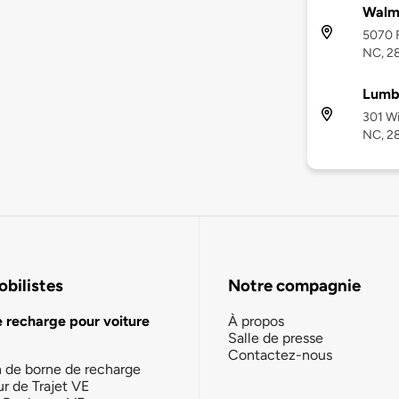
Walm
5070 F
NC, 2
Lumb
301 Wi
NC, 2
bilistes
Notre compagnie
e recharge pour voiture
À propos
Salle de presse
Contactez-nous
n de borne de recharge
ur de Trajet VE