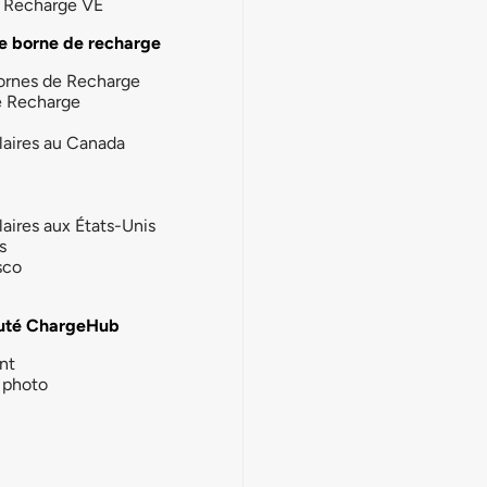
la Recharge VE
e borne de recharge
ornes de Recharge
e Recharge
laires au Canada
laires aux États-Unis
s
sco
té ChargeHub
nt
photo