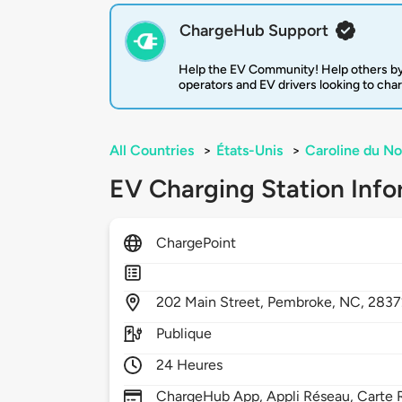
ChargeHub Support
Help the EV Community! Help others by
operators and EV drivers looking to cha
All Countries
>
États-Unis
>
Caroline du No
EV Charging Station Info
ChargePoint
202
Main Street,
Pembroke,
NC,
2837
Publique
24 Heures
ChargeHub App, Appli Réseau, Carte R