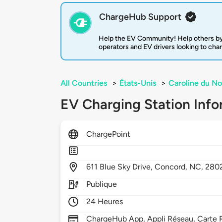
ChargeHub Support
Help the EV Community! Help others by
operators and EV drivers looking to cha
All Countries
>
États-Unis
>
Caroline du No
EV Charging Station Info
ChargePoint
611
Blue Sky Drive,
Concord,
NC,
280
Publique
24 Heures
ChargeHub App, Appli Réseau, Carte R