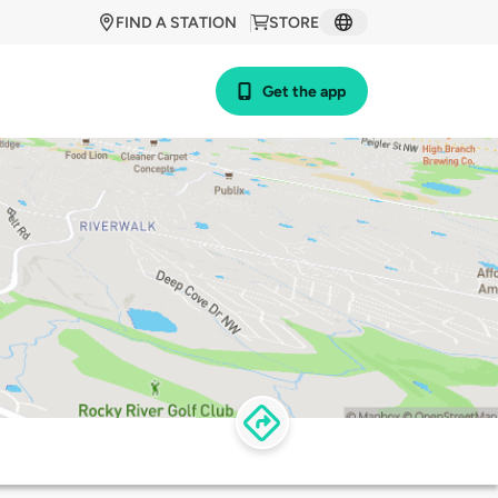
FIND A STATION
STORE
Get the app