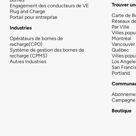
Trouver un
Engagement des conducteurs de VE
Plug and Charge
Carte de B
Portail pour entreprise
Réseaux d
Par Ville
Industries
Villes popu
Opérateurs de bornes de
Montréal
recharge(CPO)
Vancouver
Système de gestion des bornes de
Québec
recharge (CPMS)
Villes popu
Autres Industries
Los Angele
San Franci
Portland
Communau
Abonneme
Campagne 
Boutique