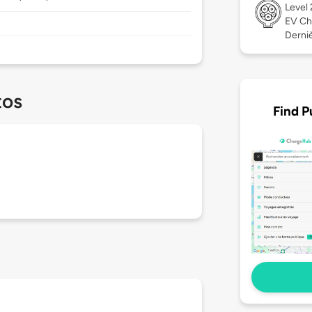
Level
EV Ch
Derniè
tos
Find P