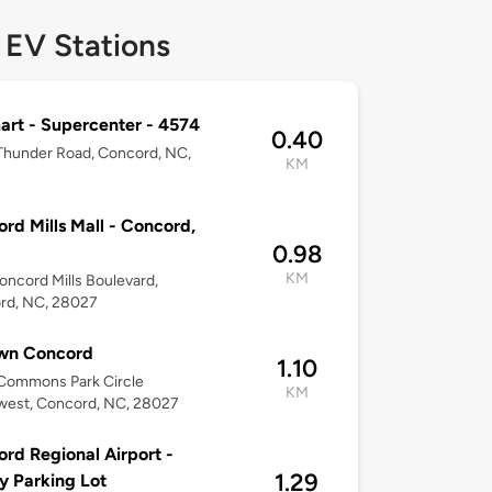
 EV Stations
rt - Supercenter - 4574
0.40
Thunder Road, Concord, NC,
KM
7
rd Mills Mall - Concord,
0.98
KM
oncord Mills Boulevard,
rd, NC, 28027
wn Concord
1.10
Commons Park Circle
KM
west, Concord, NC, 28027
rd Regional Airport -
1.29
y Parking Lot