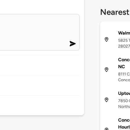
Nearest
Walma
5825 
2802
Conco
NC
8111 C
Conco
Upto
7850 
North
Conco
Hourl