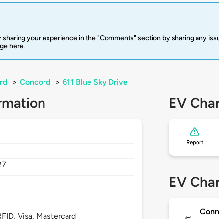
 sharing your experience in the "Comments" section by sharing any is
rge here.
rd
>
Concord
>
611 Blue Sky Drive
rmation
EV Char
Report
27
EV Char
Conn
FID, Visa, Mastercard