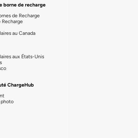
e borne de recharge
ornes de Recharge
e Recharge
laires au Canada
laires aux États-Unis
s
sco
té ChargeHub
nt
photo