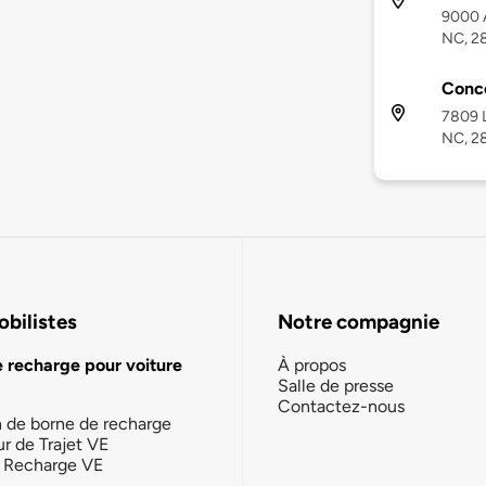
9000 A
NC, 2
Conc
7809 L
NC, 2
bilistes
Notre compagnie
e recharge pour voiture
À propos
Salle de presse
Contactez-nous
n de borne de recharge
ur de Trajet VE
la Recharge VE