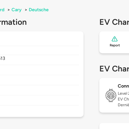
rd
>
Cary
>
Deutsche
rmation
EV Char
Report
513
EV Char
Conn
Level
EV Ch
Derniè