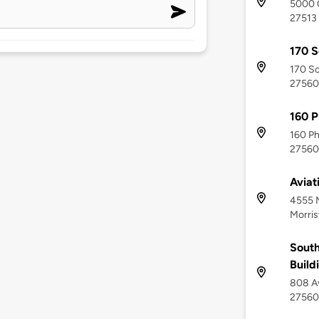
5000 C
27513
170 S
170 So
27560
160 P
160 Ph
27560
Aviat
4555 
Morris
South
Build
808 Av
27560