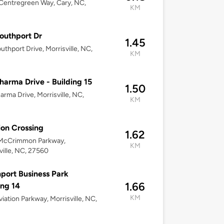
entregreen Way, Cary, NC,
KM
outhport Dr
1.45
uthport Drive, Morrisville, NC,
KM
harma Drive - Building 15
1.50
arma Drive, Morrisville, NC,
KM
ion Crossing
1.62
McCrimmon Parkway,
KM
ville, NC, 27560
port Business Park
1.66
ing 14
KM
iation Parkway, Morrisville, NC,