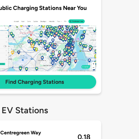
ublic Charging Stations Near You
Find Charging Stations
 EV Stations
 Centregreen Way
0.18