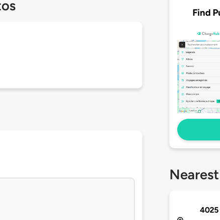
tos
Find P
Nearest
4025