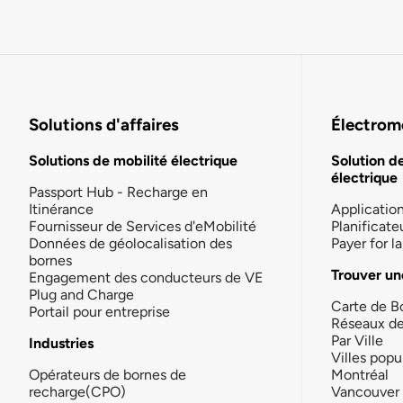
Solutions d'affaires
Électromo
Solutions de mobilité électrique
Solution d
électrique
Passport Hub - Recharge en
Itinérance
Applicatio
Fournisseur de Services d'eMobilité
Planificate
Données de géolocalisation des
Payer for 
bornes
Trouver un
Engagement des conducteurs de VE
Plug and Charge
Carte de B
Portail pour entreprise
Réseaux d
Par Ville
Industries
Villes popu
Opérateurs de bornes de
Montréal
recharge(CPO)
Vancouver