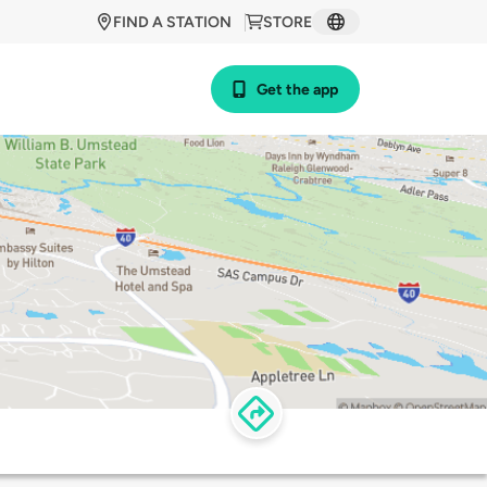
FIND A STATION
STORE
Get the app