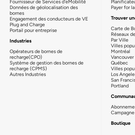
Fournisseur de Services d'eMobilité
Planificate
Données de géolocalisation des
Payer for 
bornes
Trouver un
Engagement des conducteurs de VE
Plug and Charge
Carte de B
Portail pour entreprise
Réseaux d
Par Ville
Industries
Villes popu
Opérateurs de bornes de
Montréal
recharge(CPO)
Vancouver
Système de gestion des bornes de
Québec
recharge (CPMS)
Villes popu
Autres Industries
Los Angele
San Franci
Portland
Communau
Abonneme
Campagne 
Boutique