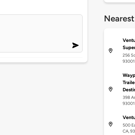
Nearest
Ventu
Supe
256 So
93001
Waypo
Trail
Desti
398 As
93001
Ventu
500 Ea
CA, 9