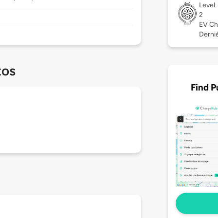
Level
2
EV Ch
Derniè
tos
Find P