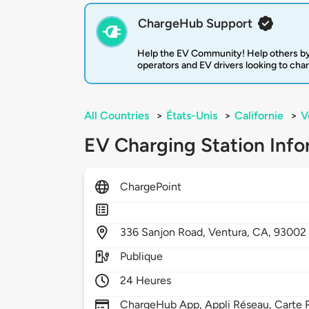
ChargeHub Support
Help the EV Community! Help others by
operators and EV drivers looking to cha
All Countries
>
États-Unis
>
Californie
>
V
EV Charging Station Info
ChargePoint
336
Sanjon Road,
Ventura,
CA,
93002
Publique
24 Heures
ChargeHub App, Appli Réseau, Carte R