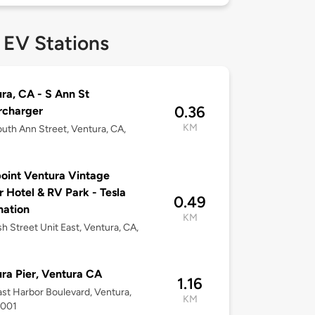
 EV Stations
ra, CA - S Ann St
0.36
rcharger
KM
uth Ann Street, Ventura, CA,
int Ventura Vintage
er Hotel & RV Park - Tesla
0.49
nation
KM
h Street Unit East, Ventura, CA,
ra Pier, Ventura CA
1.16
st Harbor Boulevard, Ventura,
KM
3001