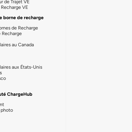
ur de Trajet VE
la Recharge VE
e borne de recharge
ornes de Recharge
e Recharge
laires au Canada
laires aux États-Unis
s
sco
té ChargeHub
nt
photo