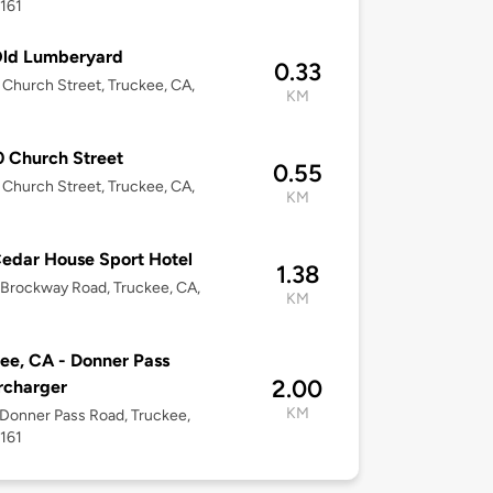
161
Old Lumberyard
0.33
Church Street, Truckee, CA,
KM
 Church Street
0.55
Church Street, Truckee, CA,
KM
edar House Sport Hotel
1.38
Brockway Road, Truckee, CA,
KM
ee, CA - Donner Pass
2.00
rcharger
KM
Donner Pass Road, Truckee,
161