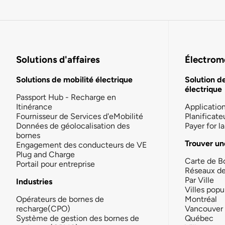
Solutions d'affaires
Électromo
Solutions de mobilité électrique
Solution d
électrique
Passport Hub - Recharge en
Itinérance
Applicatio
Fournisseur de Services d'eMobilité
Planificate
Données de géolocalisation des
Payer for 
bornes
Trouver un
Engagement des conducteurs de VE
Plug and Charge
Carte de B
Portail pour entreprise
Réseaux d
Par Ville
Industries
Villes popu
Opérateurs de bornes de
Montréal
recharge(CPO)
Vancouver
Système de gestion des bornes de
Québec