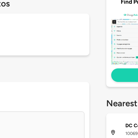
Find P
tos
Nearest
DC Co
10069 