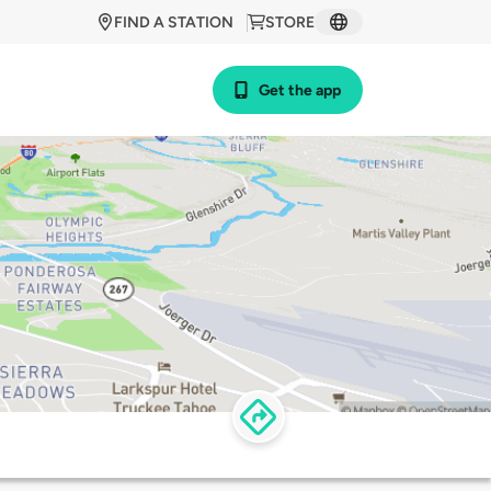
FIND A STATION
STORE
Get the app