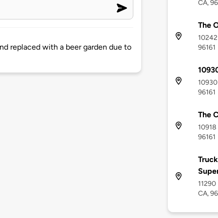
CA, 96
The 
10242 
d replaced with a beer garden due to
96161
10930
10930 
96161
The C
10918 
96161
Truck
Supe
11290 
CA, 96