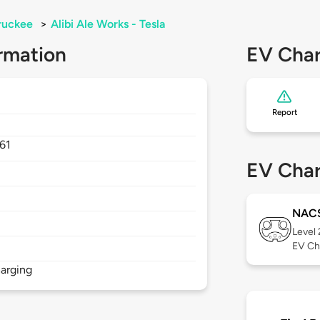
ruckee
>
Alibi Ale Works - Tesla
rmation
EV Char
Report
61
EV Char
NAC
Level
EV Ch
arging