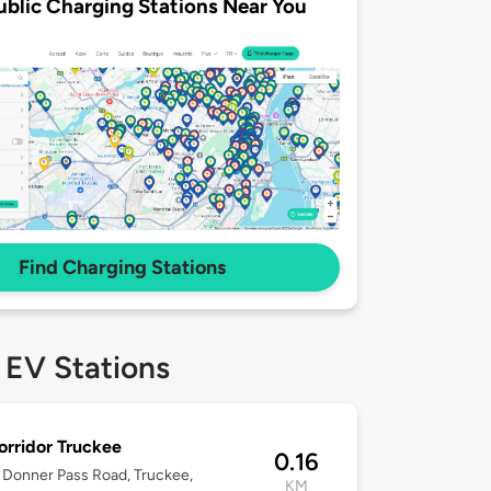
ublic Charging Stations Near You
Find Charging Stations
 EV Stations
rridor Truckee
0.16
Donner Pass Road, Truckee,
KM