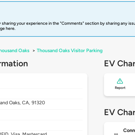
 sharing your experience in the "Comments" section by sharing any is
rge here.
housand Oaks
>
Thousand Oaks Visitor Parking
rmation
EV Char
Report
and Oaks,
CA,
91320
EV Char
Conn
FID, Visa, Mastercard