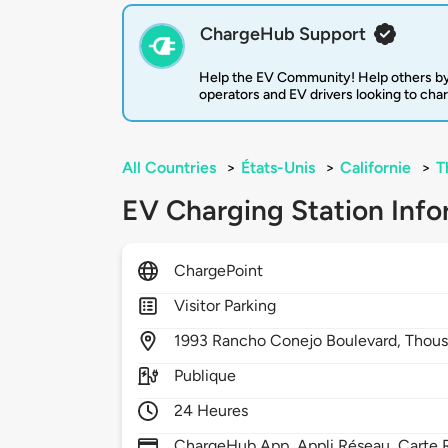
ChargeHub Support
Help the EV Community! Help others by
operators and EV drivers looking to cha
All Countries
>
États-Unis
>
Californie
>
T
EV Charging Station Info
ChargePoint
Visitor Parking
1993
Rancho Conejo Boulevard,
Thous
Publique
24 Heures
ChargeHub App, Appli Réseau, Carte R