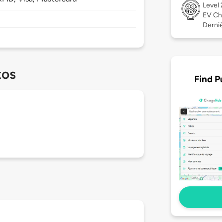
Level
EV Ch
Dernièr
tos
Find P