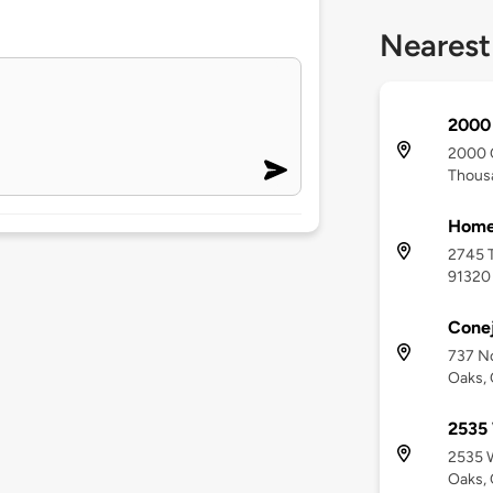
Nearest
2000 
2000 C
Thous
Home
2745 T
91320
Cone
737 N
Oaks, 
2535 
2535 W
Oaks, 