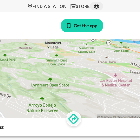
FIND A STATION
STORE
Get the app
ns