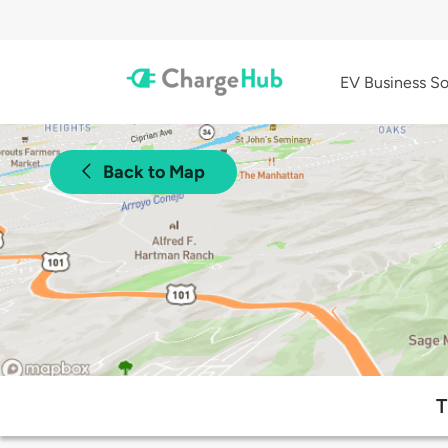
EV Business So
Back to Map
T