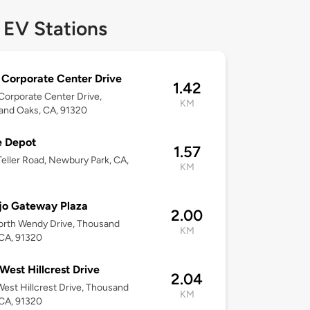
 EV Stations
Corporate Center Drive
1.42
orporate Center Drive,
KM
and Oaks, CA, 91320
 Depot
1.57
eller Road, Newbury Park, CA,
KM
jo Gateway Plaza
2.00
orth Wendy Drive, Thousand
KM
CA, 91320
West Hillcrest Drive
2.04
est Hillcrest Drive, Thousand
KM
CA, 91320