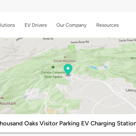
lutions
EV Drivers
Our Company
Resources
housand Oaks Visitor Parking EV Charging Statio