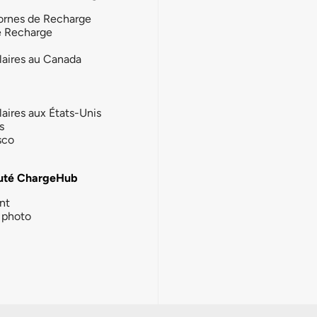
ornes de Recharge
e Recharge
laires au Canada
laires aux États-Unis
s
sco
té ChargeHub
nt
photo