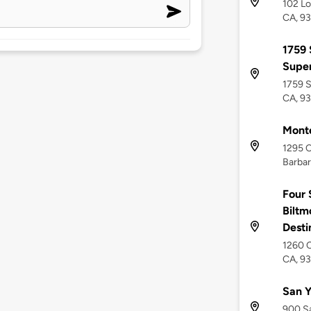
102 Lo
CA, 9
1759 
Supe
1759 S
CA, 9
Monte
1295 C
Barbar
Four 
Biltm
Desti
1260 C
CA, 9
San Y
900 Sa