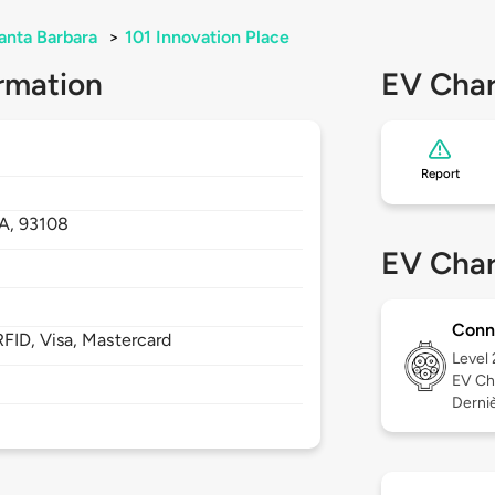
anta Barbara
>
101 Innovation Place
rmation
EV Char
Report
A,
93108
EV Char
Conn
FID, Visa, Mastercard
Level
EV Ch
Derniè