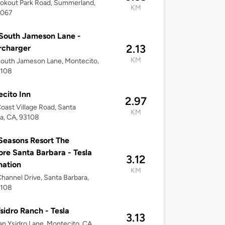
okout Park Road, Summerland,
KM
3067
South Jameson Lane -
2.13
rcharger
KM
outh Jameson Lane, Montecito,
3108
cito Inn
2.97
oast Village Road, Santa
KM
a, CA, 93108
Seasons Resort The
ore Santa Barbara - Tesla
3.12
nation
KM
hannel Drive, Santa Barbara,
3108
sidro Ranch - Tesla
3.13
n Ysidro Lane, Montecito, CA,