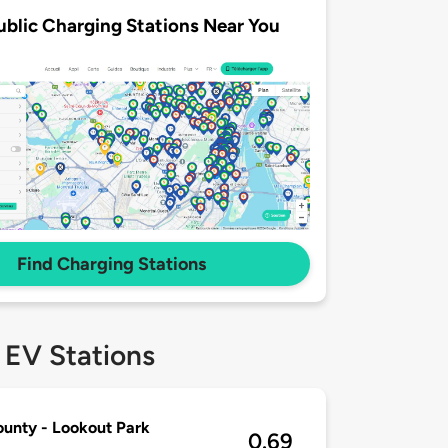
ublic Charging Stations Near You
Find Charging Stations
 EV Stations
unty - Lookout Park
0.69