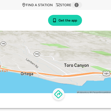
FIND A STATION
STORE
Get the app