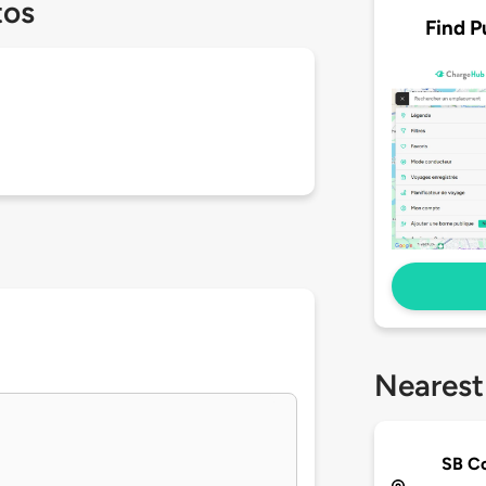
tos
Find P
Nearest
SB Co