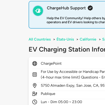
ChargeHub Support
Help the EV Community! Help others by
operators and EV drivers looking to cha
All Countries
>
États-Unis
>
Californie
>
S
EV Charging Station Info
ChargePoint
For Use by Accessible or Handicap 
(4-hour max time limit) Questions - Em
5750
Almaden Expy,
San Jose,
CA,
95
Publique
Lun - Dim 05:00 ~ 23:00