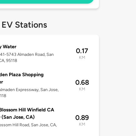
 EV Stations
y Water
0.17
741-5743 Almaden Road, San
KM
CA, 95118
den Plaza Shopping
0.68
er
KM
lmaden Expressway, San Jose,
5118
lossom Hill Winfield CA
0.89
 (San Jose, CA)
KM
ossom Hill Road, San Jose, CA,