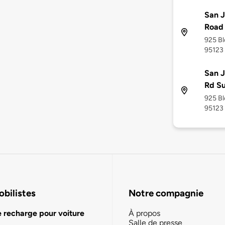
San J
Road 
925 Bl
95123
San J
Rd S
925 Bl
95123
bilistes
Notre compagnie
e recharge pour voiture
À propos
Salle de presse