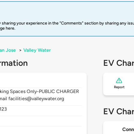
 sharing your experience in the "Comments" section by sharing any is
rge here.
an Jose
>
Valley Water
rmation
EV Char
Report
Parking Spaces Only-PUBLIC CHARGER
ail facilities@valleywater.org
123
EV Char
Conn