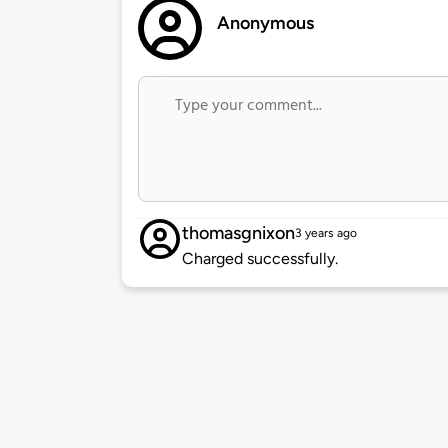
Anonymous
thomasgnixon
3 years ago
Charged successfully.