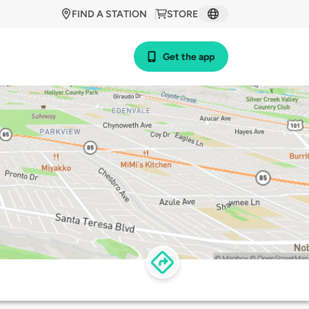
FIND A STATION
STORE
Get the app