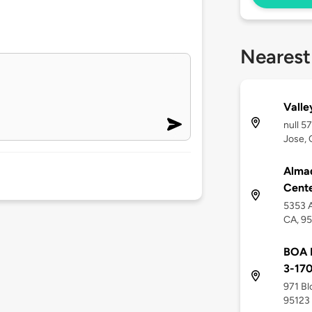
Nearest
Valle
null 5
Jose, 
Alma
Cent
5353 A
CA, 9
BOA B
3-170
971 Bl
95123