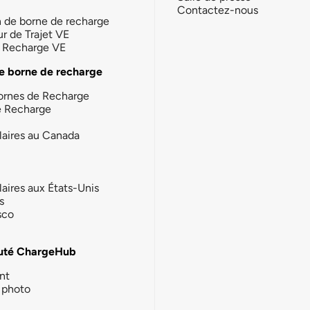
Contactez-nous
n de borne de recharge
ur de Trajet VE
la Recharge VE
e borne de recharge
ornes de Recharge
e Recharge
laires au Canada
laires aux États-Unis
s
sco
té ChargeHub
nt
photo