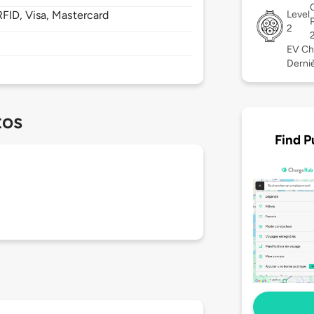
FID, Visa, Mastercard
Level
2
EV Ch
Derniè
tos
Find P