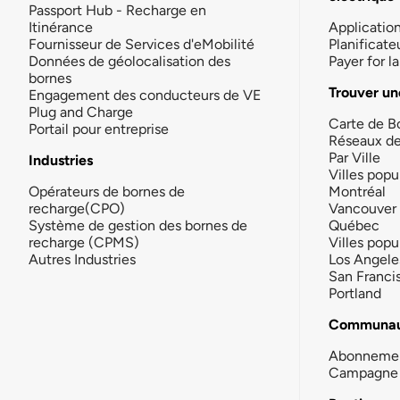
Passport Hub - Recharge en
Itinérance
Applicatio
Fournisseur de Services d'eMobilité
Planificate
Données de géolocalisation des
Payer for 
bornes
Trouver un
Engagement des conducteurs de VE
Plug and Charge
Carte de B
Portail pour entreprise
Réseaux d
Par Ville
Industries
Villes popu
Opérateurs de bornes de
Montréal
recharge(CPO)
Vancouver
Système de gestion des bornes de
Québec
recharge (CPMS)
Villes popu
Autres Industries
Los Angele
San Franci
Portland
Communau
Abonneme
Campagne 