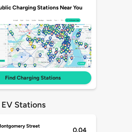
ublic Charging Stations Near You
Find Charging Stations
 EV Stations
Montgomery Street
0.04