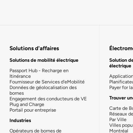
Solutions d'affaires
Électromo
Solutions de mobilité électrique
Solution d
électrique
Passport Hub - Recharge en
Itinérance
Applicatio
Fournisseur de Services d'eMobilité
Planificate
Données de géolocalisation des
Payer for 
bornes
Trouver un
Engagement des conducteurs de VE
Plug and Charge
Carte de B
Portail pour entreprise
Réseaux d
Par Ville
Industries
Villes popu
Opérateurs de bornes de
Montréal