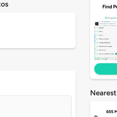
tos
Find P
Nearest
655 