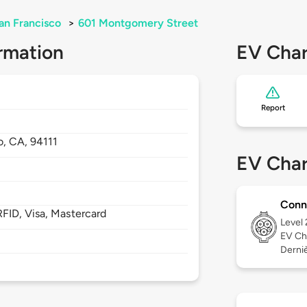
an Francisco
>
601 Montgomery Street
rmation
EV Char
Report
o,
CA,
94111
EV Char
Conn
FID, Visa, Mastercard
Level
EV Ch
Derniè