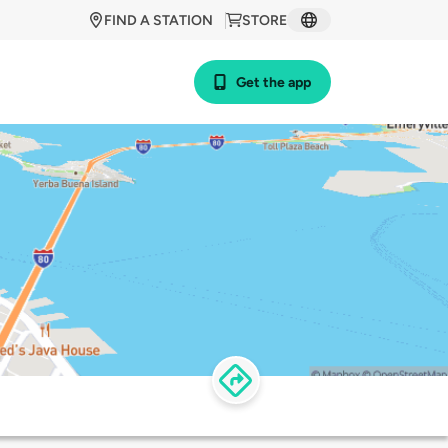
FIND A STATION
STORE
Get the app