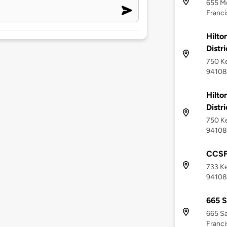
655 M
Franci
Hilto
Distri
750 Ke
94108
Hilto
Distri
750 Ke
94108
CCSF
733 Ke
94108
665 S
665 Sa
Franci