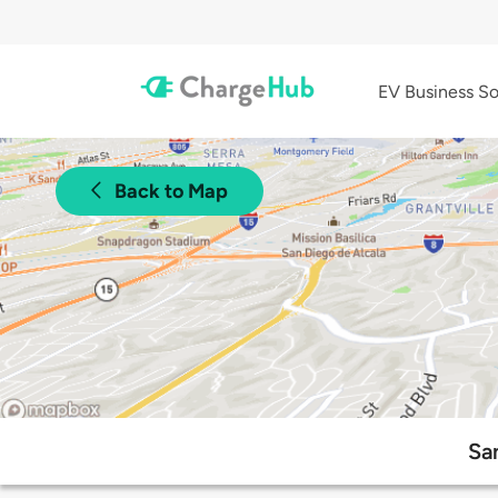
EV Business So
Back to Map
San