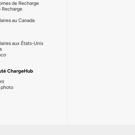
ornes de Recharge
e Recharge
laires au Canada
laires aux États-Unis
s
sco
té ChargeHub
nt
photo