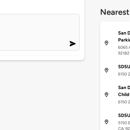
Nearest
San D
Parki
6065 A
92182
SDSU 
6150 Z
San D
Child
6150 Z
SDSU
5150 E
CA, 9