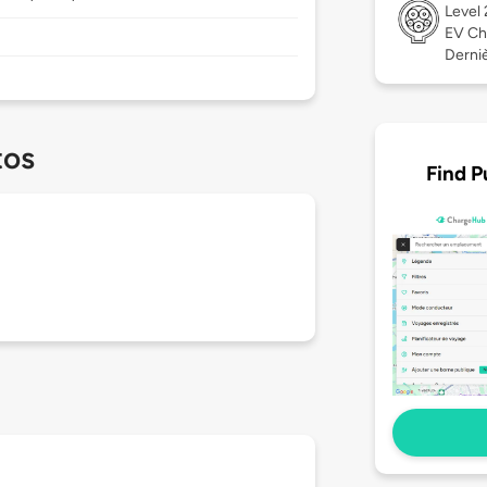
Level
EV Ch
Derniè
tos
Find P