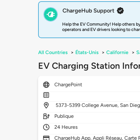
ChargeHub Support
Help the EV Community! Help others by
operators and EV drivers looking to cha
All Countries
>
États-Unis
>
Californie
>
S
EV Charging Station Info
ChargePoint
5373-5399 College Avenue,
San Die
Publique
24 Heures
ChargeHub App, Appli Réseau, Carte R