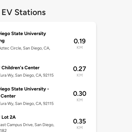
 EV Stations
iego State University
0.19
ng
KM
ztec Circle, San Diego, CA,
Children's Center
0.27
ura Wy, San Diego, CA, 92115
KM
iego State University -
0.30
 Center
KM
ura Wy, San Diego, CA, 92115
 Lot 2A
0.35
ast Campus Drive, San Diego,
KM
2182