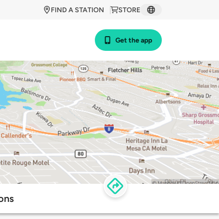
FIND A STATION
STORE
Get the app
ions