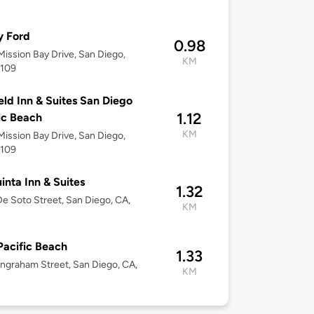
y Ford
0.98
ission Bay Drive, San Diego,
KM
2109
ield Inn & Suites San Diego
1.12
ic Beach
KM
ission Bay Drive, San Diego,
2109
inta Inn & Suites
1.32
e Soto Street, San Diego, CA,
KM
acific Beach
1.33
ngraham Street, San Diego, CA,
KM