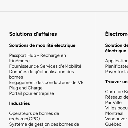
Solutions d'affaires
Électromo
Solutions de mobilité électrique
Solution d
électrique
Passport Hub - Recharge en
Itinérance
Applicatio
Fournisseur de Services d'eMobilité
Planificate
Données de géolocalisation des
Payer for 
bornes
Trouver un
Engagement des conducteurs de VE
Plug and Charge
Carte de B
Portail pour entreprise
Réseaux d
Par Ville
Industries
Villes popu
Opérateurs de bornes de
Montréal
recharge(CPO)
Vancouver
Système de gestion des bornes de
Québec