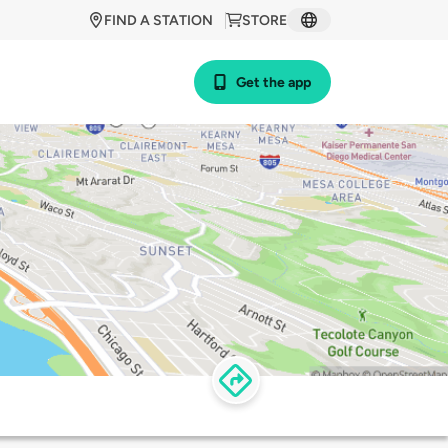
FIND A STATION
STORE
Get the app