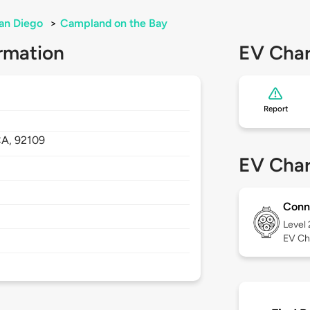
an Diego
>
Campland on the Bay
rmation
EV Char
Report
CA,
92109
EV Char
Conn
Level
EV Ch