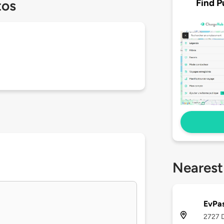
Find P
tos
Nearest
EvPas
2727 D