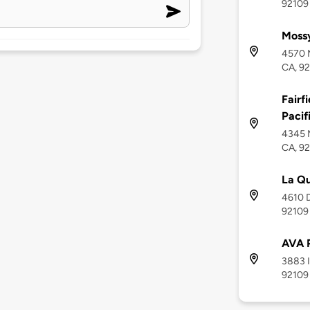
92109
Moss
4570 M
CA, 9
Fairf
Pacif
4345 M
CA, 9
La Qu
4610 D
92109
AVA P
3883 I
92109