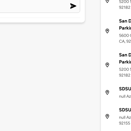
5200 5
92182
San D
Parki
5600 C
CA, 9
San D
Parki
5200 5
92182
SDSU 
null A
SDSU 
null A
92155