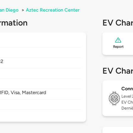
an Diego
>
Aztec Recreation Center
rmation
EV Char
Report
82
EV Char
Conn
FID, Visa, Mastercard
Level
EV Ch
Derniè