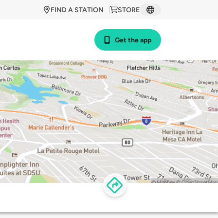
FIND A STATION
STORE
Get the app