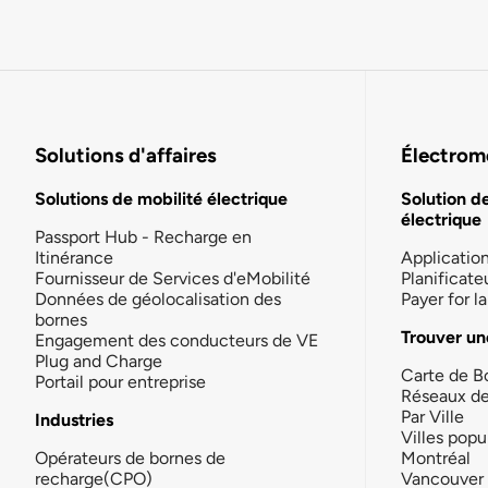
Solutions d'affaires
Électromo
Solutions de mobilité électrique
Solution d
électrique
Passport Hub - Recharge en
Itinérance
Applicatio
Fournisseur de Services d'eMobilité
Planificate
Données de géolocalisation des
Payer for 
bornes
Trouver un
Engagement des conducteurs de VE
Plug and Charge
Carte de B
Portail pour entreprise
Réseaux d
Par Ville
Industries
Villes popu
Opérateurs de bornes de
Montréal
recharge(CPO)
Vancouver