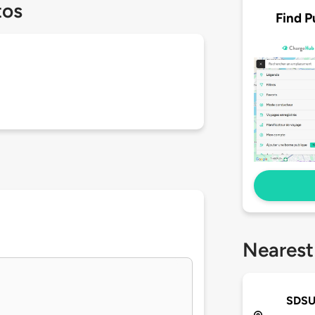
tos
Find P
Nearest
SDSU 