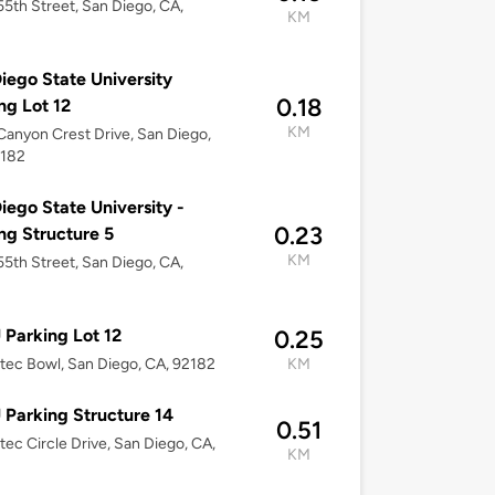
5th Street, San Diego, CA,
KM
iego State University
0.18
ng Lot 12
KM
anyon Crest Drive, San Diego,
2182
iego State University -
0.23
ng Structure 5
KM
5th Street, San Diego, CA,
Parking Lot 12
0.25
ztec Bowl, San Diego, CA, 92182
KM
Parking Structure 14
0.51
ztec Circle Drive, San Diego, CA,
KM