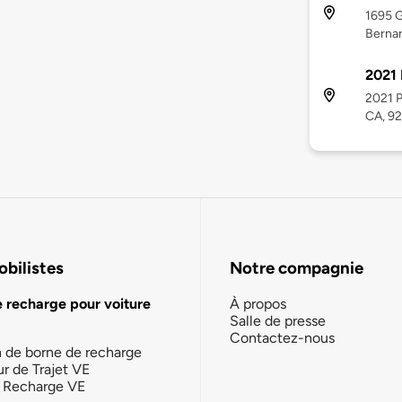
1695 G
Bernar
2021 
2021 P
CA, 9
bilistes
Notre compagnie
e recharge pour voiture
À propos
Salle de presse
Contactez-nous
n de borne de recharge
ur de Trajet VE
la Recharge VE