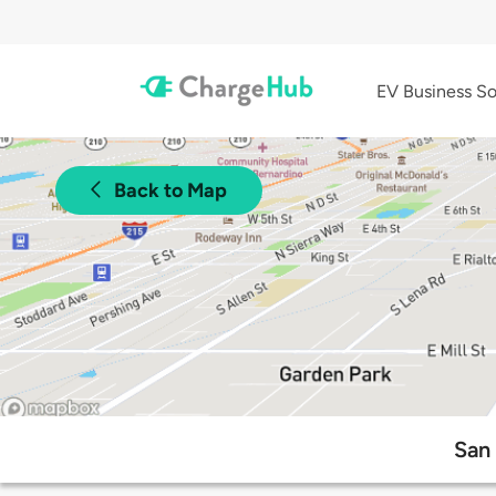
EV Business So
Back to Map
San 