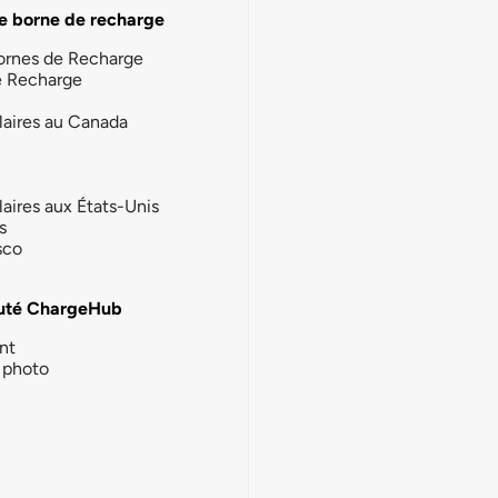
e borne de recharge
ornes de Recharge
e Recharge
laires au Canada
laires aux États-Unis
s
sco
té ChargeHub
nt
photo