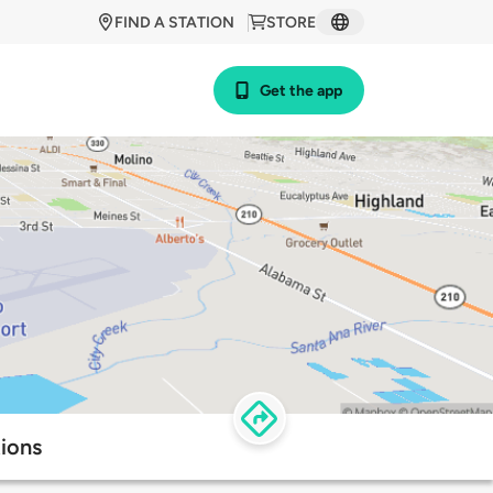
FIND A STATION
STORE
Get the app
tions