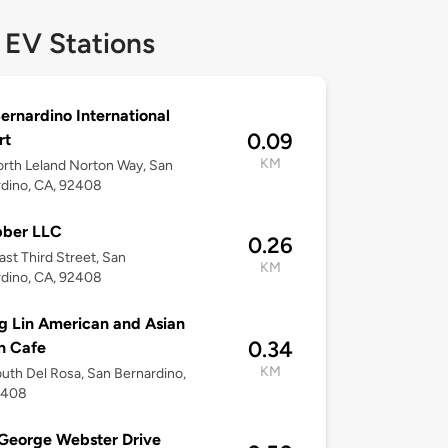
 EV Stations
ernardino International
0.09
rt
KM
rth Leland Norton Way, San
dino, CA, 92408
bber LLC
0.26
ast Third Street, San
KM
dino, CA, 92408
 Lin American and Asian
0.34
n Cafe
KM
uth Del Rosa, San Bernardino,
2408
George Webster Drive