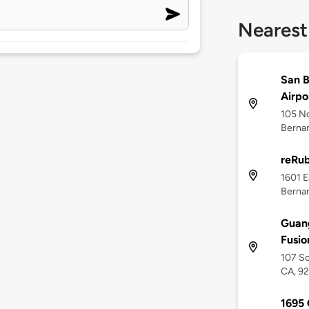
Nearest
San B
Airpo
105 No
Bernar
reRu
1601 E
Bernar
Guang
Fusio
107 So
CA, 9
1695 