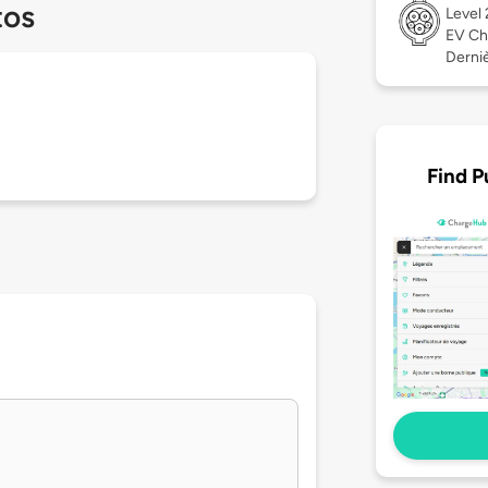
tos
Level
EV Ch
Derniè
Find P