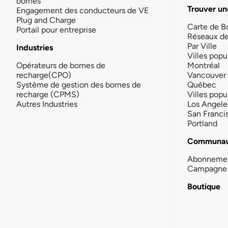
bornes
Trouver un
Engagement des conducteurs de VE
Plug and Charge
Carte de B
Portail pour entreprise
Réseaux d
Par Ville
Industries
Villes popu
Opérateurs de bornes de
Montréal
recharge(CPO)
Vancouver
Système de gestion des bornes de
Québec
recharge (CPMS)
Villes popu
Autres Industries
Los Angele
San Franci
Portland
Communau
Abonneme
Campagne 
Boutique