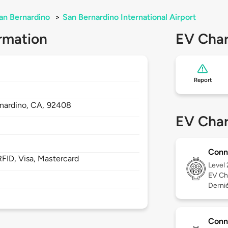
an Bernardino
>
San Bernardino International Airport
rmation
EV Char
Report
nardino,
CA,
92408
EV Char
Conn
FID, Visa, Mastercard
Level
EV Ch
Derniè
Conn