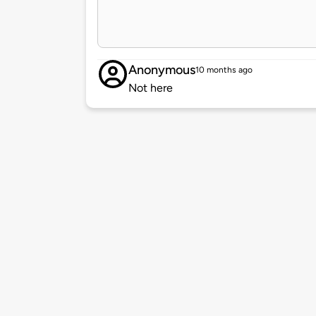
Anonymous
10 months ago
Not here