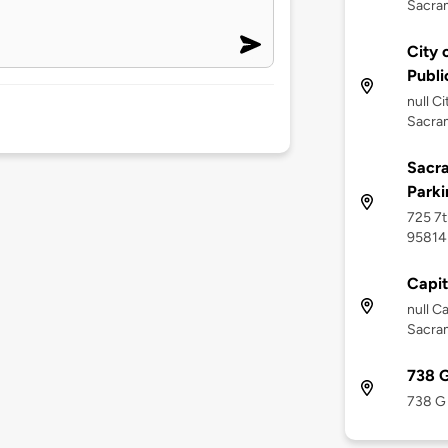
Sacra
City 
Publi
null C
Sacra
Sacra
Park
725 7t
95814
Capit
null C
Sacra
738 G
738 G 