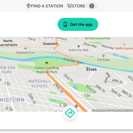
FIND A STATION
STORE
Get the app