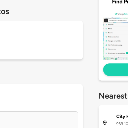
Find P
tos
Nearest
City 
939 10