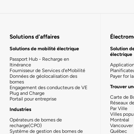
Solutions d'affaires
Électromo
Solutions de mobilité électrique
Solution d
électrique
Passport Hub - Recharge en
Itinérance
Applicatio
Fournisseur de Services d'eMobilité
Planificate
Données de géolocalisation des
Payer for 
bornes
Trouver un
Engagement des conducteurs de VE
Plug and Charge
Carte de B
Portail pour entreprise
Réseaux d
Par Ville
Industries
Villes popu
Opérateurs de bornes de
Montréal
recharge(CPO)
Vancouver
Système de gestion des bornes de
Québec