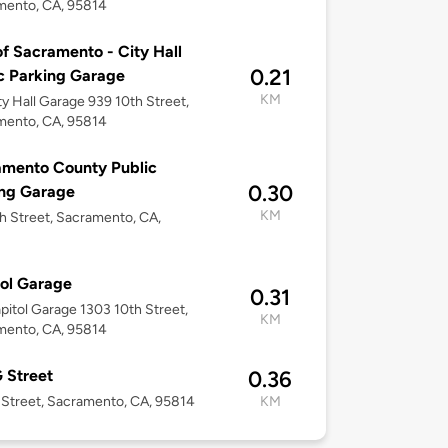
mento, CA, 95814
of Sacramento - City Hall
0.21
c Parking Garage
KM
ity Hall Garage 939 10th Street,
mento, CA, 95814
mento County Public
0.30
ing Garage
KM
h Street, Sacramento, CA,
ol Garage
0.31
apitol Garage 1303 10th Street,
KM
mento, CA, 95814
 Street
0.36
Street, Sacramento, CA, 95814
KM