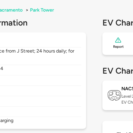
acramento
>
Park Tower
rmation
EV Char
Report
e from J Street; 24 hours daily; for
14
EV Char
NAC
Level
EV Ch
arging