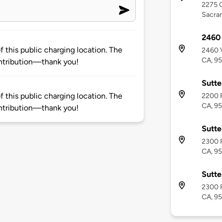
2275 G
Sacra
2460
 this public charging location. The
2460 
CA, 9
ntribution—thank you!
Sutte
 this public charging location. The
2200 R
CA, 9
ntribution—thank you!
Sutte
2300 R
CA, 9
Sutte
2300 R
CA, 9