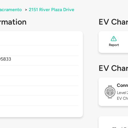
acramento
>
2151 River Plaza Drive
rmation
EV Char
Report
95833
EV Char
Conn
Level
EV Ch