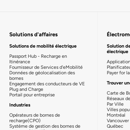
Solutions d'affaires
Électromo
Solutions de mobilité électrique
Solution d
électrique
Passport Hub - Recharge en
Itinérance
Applicatio
Fournisseur de Services d'eMobilité
Planificate
Données de géolocalisation des
Payer for 
bornes
Trouver un
Engagement des conducteurs de VE
Plug and Charge
Carte de B
Portail pour entreprise
Réseaux d
Par Ville
Industries
Villes popu
Opérateurs de bornes de
Montréal
recharge(CPO)
Vancouver
Système de gestion des bornes de
Québec