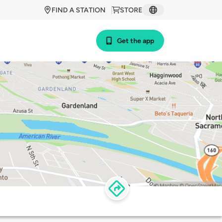
FIND A STATION
STORE
Get the app