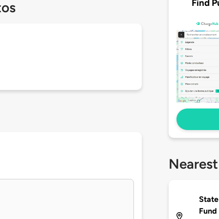
Find P
tos
Nearest
State
Fund