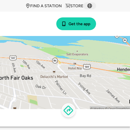
FIND A STATION
STORE
Get the app