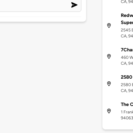
CA, 9
Redw
Supe
2545 E
CA, 9
7Cha
460 W
CA, 9
2580 
2580 E
CA, 9
The C
1 Fran
9406