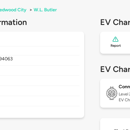
edwood City
>
W.L. Butler
rmation
EV Char
Report
94063
EV Char
Conn
Level
EV Ch