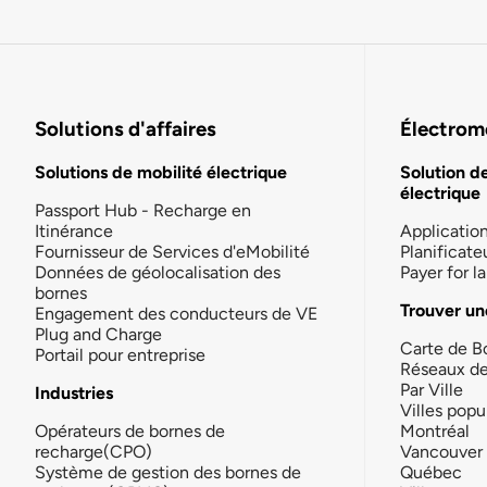
Solutions d'affaires
Électromo
Solutions de mobilité électrique
Solution d
électrique
Passport Hub - Recharge en
Itinérance
Applicatio
Fournisseur de Services d'eMobilité
Planificate
Données de géolocalisation des
Payer for 
bornes
Trouver un
Engagement des conducteurs de VE
Plug and Charge
Carte de B
Portail pour entreprise
Réseaux d
Par Ville
Industries
Villes popu
Opérateurs de bornes de
Montréal
recharge(CPO)
Vancouver
Système de gestion des bornes de
Québec