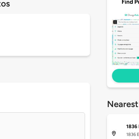
Find P
tos
Nearest
1836 
1836 E