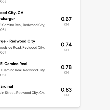
4063
ood City, CA
0.67
rcharger
KM
l Camino Real, Redwood City,
4061
rge - Redwood City
0.74
oodside Road, Redwood City,
KM
4061
El Camino Real
0.78
l Camino Real, Redwood City,
KM
4061
ardinal
0.83
klin Street, Redwood City, CA,
KM
3