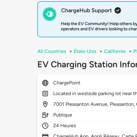
ChargeHub Support
Help the EV Community! Help others by
operators and EV drivers looking to cha
All Countries
>
États-Unis
>
Californie
>
P
EV Charging Station Info
ChargePoint
Located in westside parking lot near t
7001
Pleasanton Avenue,
Pleasanton,
Publique
24 Heures
ChargeHub App, Appli Réseau, Carte R