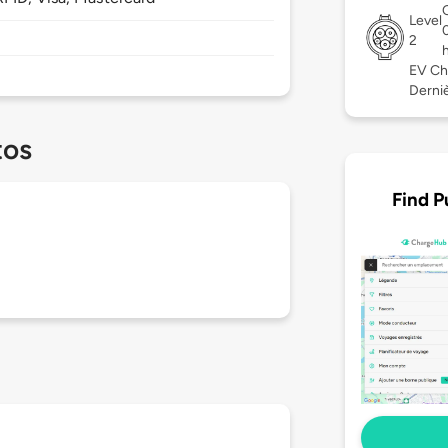
Level
2
EV Ch
Derniè
tos
Find P