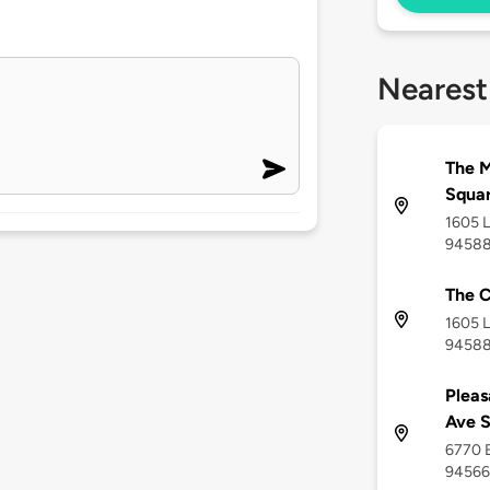
Nearest
The M
Squa
1605 L
9458
The 
1605 L
9458
Pleas
Ave 
6770 B
94566