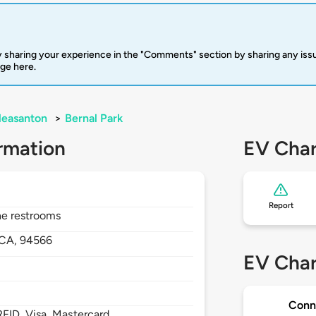
 sharing your experience in the "Comments" section by sharing any is
rge here.
leasanton
>
Bernal Park
rmation
EV Char
Report
he restrooms
CA,
94566
EV Char
Conn
FID, Visa, Mastercard