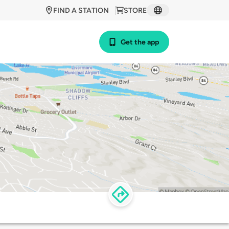
FIND A STATION
STORE
Get the app