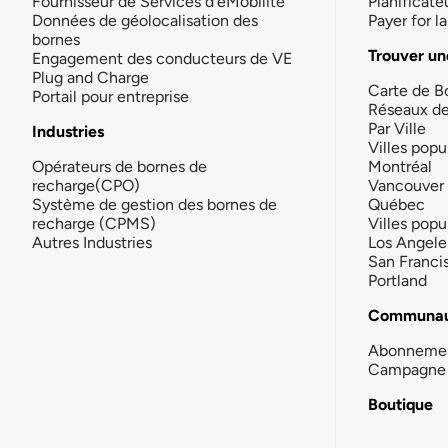
Fournisseur de Services d'eMobilité
Planificate
Données de géolocalisation des
Payer for 
bornes
Trouver un
Engagement des conducteurs de VE
Plug and Charge
Carte de B
Portail pour entreprise
Réseaux d
Par Ville
Industries
Villes popu
Opérateurs de bornes de
Montréal
recharge(CPO)
Vancouver
Système de gestion des bornes de
Québec
recharge (CPMS)
Villes popu
Autres Industries
Los Angele
San Franci
Portland
Communau
Abonneme
Campagne 
Boutique