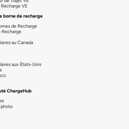
ur de Trajet VE
la Recharge VE
e borne de recharge
ornes de Recharge
e Recharge
laires au Canada
laires aux États-Unis
s
sco
té ChargeHub
nt
photo