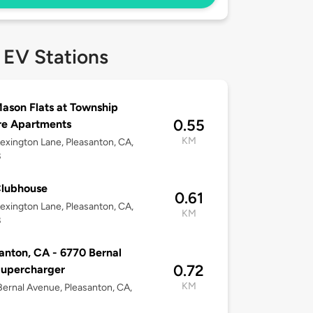
 EV Stations
ason Flats at Township
0.55
re Apartments
KM
exington Lane, Pleasanton, CA,
8
Clubhouse
0.61
exington Lane, Pleasanton, CA,
KM
8
anton, CA - 6770 Bernal
0.72
Supercharger
KM
ernal Avenue, Pleasanton, CA,