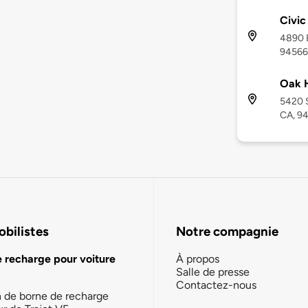
Civic
4890 B
94566
Oak H
5420 S
CA, 9
bilistes
Notre compagnie
e recharge pour voiture
À propos
Salle de presse
Contactez-nous
n de borne de recharge